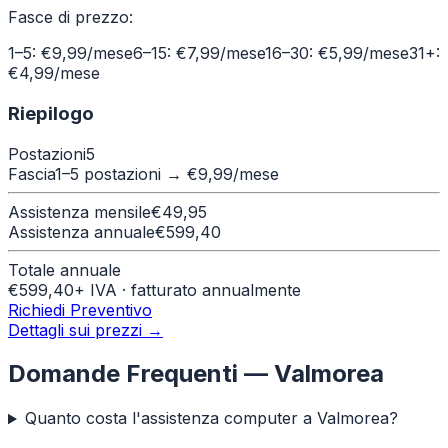
Fasce di prezzo:
1–5: €9,99/mese
6–15: €7,99/mese
16–30: €5,99/mese
31+:
€4,99/mese
Riepilogo
Postazioni
5
Fascia
1–5 postazioni
→ €
9,99
/mese
Assistenza mensile
€
49,95
Assistenza annuale
€
599,40
Totale annuale
€
599,40
+ IVA · fatturato annualmente
Richiedi Preventivo
Dettagli sui prezzi →
Domande Frequenti —
Valmorea
Quanto costa l'assistenza computer a Valmorea?