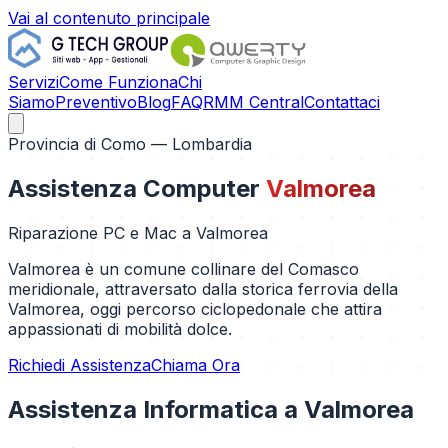
Vai al contenuto principale
Servizi
Come Funziona
Chi
Siamo
Preventivo
Blog
FAQ
RMM Central
Contattaci
Provincia di
Como
— Lombardia
Assistenza Computer
Valmorea
Riparazione PC e Mac a
Valmorea
Valmorea è un comune collinare del Comasco
meridionale, attraversato dalla storica ferrovia della
Valmorea, oggi percorso ciclopedonale che attira
appassionati di mobilità dolce.
Richiedi Assistenza
Chiama Ora
Assistenza Informatica a
Valmorea