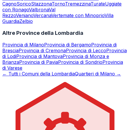
Cagno
Sorico
Stazzona
Torno
Tremezzina
Turate
Uggiate
con Ronago
Valbrona
Val
Rezzo
Veniano
Vercana
Vertemate con Minoprio
Villa
Guardia
Zelbio
Altre Province della Lombardia
Provincia di
Milano
Provincia di
Bergamo
Provincia di
Brescia
Provincia di
Cremona
Provincia di
Lecco
Provincia
di
Lodi
Provincia di
Mantova
Provincia di
Monza e
Brianza
Provincia di
Pavia
Provincia di
Sondrio
Provincia
di
Varese
← Tutti i Comuni della Lombardia
Quartieri di Milano →