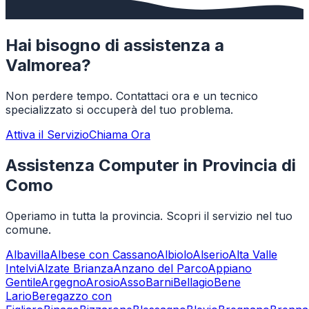
Hai bisogno di assistenza a
Valmorea
?
Non perdere tempo. Contattaci ora e un tecnico
specializzato si occuperà del tuo problema.
Attiva il Servizio
Chiama Ora
Assistenza Computer in Provincia di
Como
Operiamo in tutta la provincia. Scopri il servizio nel tuo
comune.
Albavilla
Albese con Cassano
Albiolo
Alserio
Alta Valle
Intelvi
Alzate Brianza
Anzano del Parco
Appiano
Gentile
Argegno
Arosio
Asso
Barni
Bellagio
Bene
Lario
Beregazzo con