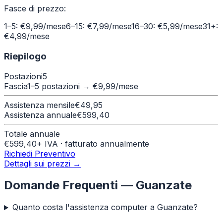
Fasce di prezzo:
1–5: €9,99/mese
6–15: €7,99/mese
16–30: €5,99/mese
31+:
€4,99/mese
Riepilogo
Postazioni
5
Fascia
1–5 postazioni
→ €
9,99
/mese
Assistenza mensile
€
49,95
Assistenza annuale
€
599,40
Totale annuale
€
599,40
+ IVA · fatturato annualmente
Richiedi Preventivo
Dettagli sui prezzi →
Domande Frequenti —
Guanzate
Quanto costa l'assistenza computer a Guanzate?