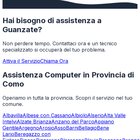
Hai bisogno di assistenza a
Guanzate
?
Non perdere tempo. Contattaci ora e un tecnico
specializzato si occuperà del tuo problema.
Attiva il Servizio
Chiama Ora
Assistenza Computer in Provincia di
Como
Operiamo in tutta la provincia. Scopri il servizio nel tuo
comune.
Albavilla
Albese con Cassano
Albiolo
Alserio
Alta Valle
Intelvi
Alzate Brianza
Anzano del Parco
Appiano
Gentile
Argegno
Arosio
Asso
Barni
Bellagio
Bene
Lario
Beregazzo con