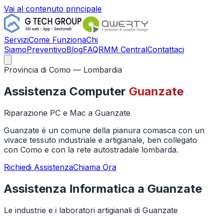
Vai al contenuto principale
Servizi
Come Funziona
Chi
Siamo
Preventivo
Blog
FAQ
RMM Central
Contattaci
Provincia di
Como
— Lombardia
Assistenza Computer
Guanzate
Riparazione PC e Mac a
Guanzate
Guanzate è un comune della pianura comasca con un
vivace tessuto industriale e artigianale, ben collegato
con Como e con la rete autostradale lombarda.
Richiedi Assistenza
Chiama Ora
Assistenza Informatica a
Guanzate
Le industrie e i laboratori artigianali di Guanzate