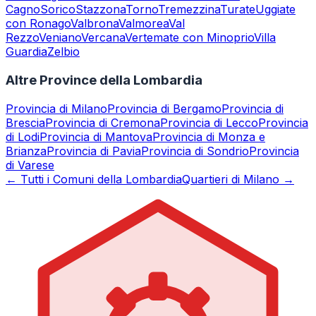
Cagno
Sorico
Stazzona
Torno
Tremezzina
Turate
Uggiate
con Ronago
Valbrona
Valmorea
Val
Rezzo
Veniano
Vercana
Vertemate con Minoprio
Villa
Guardia
Zelbio
Altre Province della Lombardia
Provincia di
Milano
Provincia di
Bergamo
Provincia di
Brescia
Provincia di
Cremona
Provincia di
Lecco
Provincia
di
Lodi
Provincia di
Mantova
Provincia di
Monza e
Brianza
Provincia di
Pavia
Provincia di
Sondrio
Provincia
di
Varese
← Tutti i Comuni della Lombardia
Quartieri di Milano →