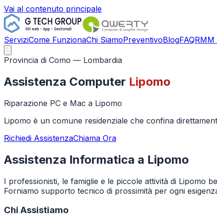
Vai al contenuto principale
Servizi
Come Funziona
Chi Siamo
Preventivo
Blog
FAQ
RMM C
Provincia di
Como
— Lombardia
Assistenza Computer
Lipomo
Riparazione PC e Mac a
Lipomo
Lipomo è un comune residenziale che confina direttamente
Richiedi Assistenza
Chiama Ora
Assistenza Informatica a
Lipomo
I professionisti, le famiglie e le piccole attività di Lipom
Forniamo supporto tecnico di prossimità per ogni esigenza 
Chi Assistiamo