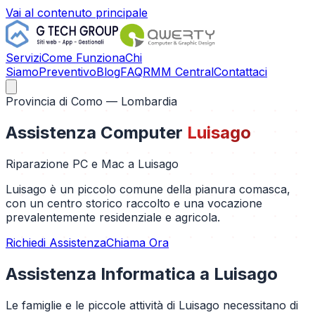
Vai al contenuto principale
Servizi
Come Funziona
Chi
Siamo
Preventivo
Blog
FAQ
RMM Central
Contattaci
Provincia di
Como
— Lombardia
Assistenza Computer
Luisago
Riparazione PC e Mac a
Luisago
Luisago è un piccolo comune della pianura comasca,
con un centro storico raccolto e una vocazione
prevalentemente residenziale e agricola.
Richiedi Assistenza
Chiama Ora
Assistenza Informatica a
Luisago
Le famiglie e le piccole attività di Luisago necessitano di