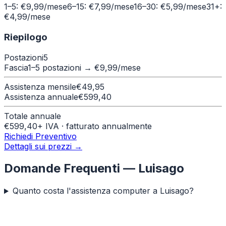
1–5: €9,99/mese
6–15: €7,99/mese
16–30: €5,99/mese
31+:
€4,99/mese
Riepilogo
Postazioni
5
Fascia
1–5 postazioni
→ €
9,99
/mese
Assistenza mensile
€
49,95
Assistenza annuale
€
599,40
Totale annuale
€
599,40
+ IVA · fatturato annualmente
Richiedi Preventivo
Dettagli sui prezzi →
Domande Frequenti —
Luisago
Quanto costa l'assistenza computer a Luisago?