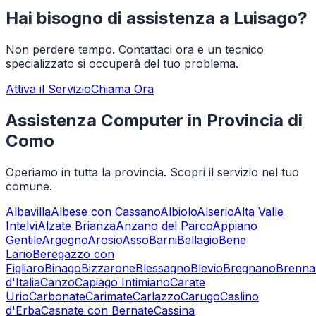
Hai bisogno di assistenza a
Luisago
?
Non perdere tempo. Contattaci ora e un tecnico
specializzato si occuperà del tuo problema.
Attiva il Servizio
Chiama Ora
Assistenza Computer in Provincia di
Como
Operiamo in tutta la provincia. Scopri il servizio nel tuo
comune.
Albavilla
Albese con Cassano
Albiolo
Alserio
Alta Valle
Intelvi
Alzate Brianza
Anzano del Parco
Appiano
Gentile
Argegno
Arosio
Asso
Barni
Bellagio
Bene
Lario
Beregazzo con
Figliaro
Binago
Bizzarone
Blessagno
Blevio
Bregnano
Brenna
d'Italia
Canzo
Capiago Intimiano
Carate
Urio
Carbonate
Carimate
Carlazzo
Carugo
Caslino
d'Erba
Casnate con Bernate
Cassina