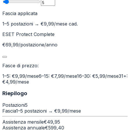
Fascia applicata
1–5 postazioni
→ €
9,99
/mese cad.
ESET Protect Complete
€69,99/postazione/anno
Fasce di prezzo:
1–5: €9,99/mese
6–15: €7,99/mese
16–30: €5,99/mese
31+:
€4,99/mese
Riepilogo
Postazioni
5
Fascia
1–5 postazioni
→ €
9,99
/mese
Assistenza mensile
€
49,95
Assistenza annuale
€
599,40