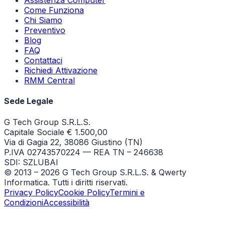
Assistenza Computer
Come Funziona
Chi Siamo
Preventivo
Blog
FAQ
Contattaci
Richiedi Attivazione
RMM Central
Sede Legale
G Tech Group S.R.L.S.
Capitale Sociale € 1.500,00
Via di Gagia 22, 38086 Giustino (TN)
P.IVA 02743570224 — REA TN – 246638
SDI: SZLUBAI
© 2013 –
2026
G Tech Group S.R.L.S. & Qwerty
Informatica. Tutti i diritti riservati.
Privacy Policy
Cookie Policy
Termini e
Condizioni
Accessibilità