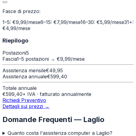
Fasce di prezzo:
1–5: €9,99/mese
6–15: €7,99/mese
16–30: €5,99/mese
31+:
€4,99/mese
Riepilogo
Postazioni
5
Fascia
1–5 postazioni
→ €
9,99
/mese
Assistenza mensile
€
49,95
Assistenza annuale
€
599,40
Totale annuale
€
599,40
+ IVA · fatturato annualmente
Richiedi Preventivo
Dettagli sui prezzi →
Domande Frequenti —
Laglio
Quanto costa l'assistenza computer a Laglio?