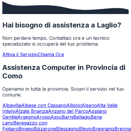
Hai bisogno di assistenza a
Laglio
?
Non perdere tempo. Contattaci ora e un tecnico
specializzato si occuperà del tuo problema.
Attiva il Servizio
Chiama Ora
Assistenza Computer in Provincia di
Como
Operiamo in tutta la provincia. Scopri il servizio nel tuo
comune.
Albavilla
Albese con Cassano
Albiolo
Alserio
Alta Valle
Intelvi
Alzate Brianza
Anzano del Parco
Appiano
Gentile
Argegno
Arosio
Asso
Barni
Bellagio
Bene
Lario
Beregazzo con
Figliaro
Binago
Bizzarone
Blessagno
Blevio
Bregnano
Brenna