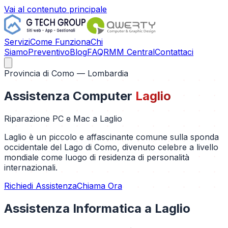
Vai al contenuto principale
Servizi
Come Funziona
Chi
Siamo
Preventivo
Blog
FAQ
RMM Central
Contattaci
Provincia di
Como
— Lombardia
Assistenza Computer
Laglio
Riparazione PC e Mac a
Laglio
Laglio è un piccolo e affascinante comune sulla sponda
occidentale del Lago di Como, divenuto celebre a livello
mondiale come luogo di residenza di personalità
internazionali.
Richiedi Assistenza
Chiama Ora
Assistenza Informatica a
Laglio