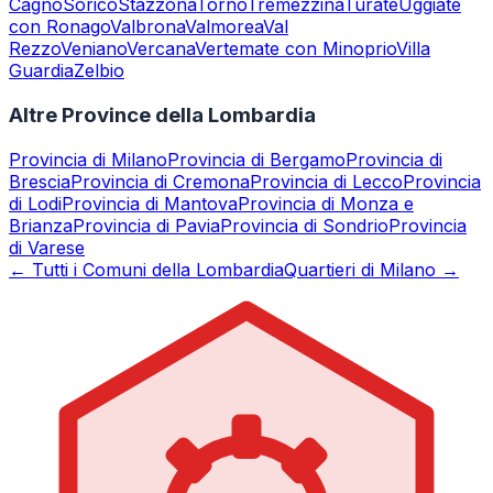
Cagno
Sorico
Stazzona
Torno
Tremezzina
Turate
Uggiate
con Ronago
Valbrona
Valmorea
Val
Rezzo
Veniano
Vercana
Vertemate con Minoprio
Villa
Guardia
Zelbio
Altre Province della Lombardia
Provincia di
Milano
Provincia di
Bergamo
Provincia di
Brescia
Provincia di
Cremona
Provincia di
Lecco
Provincia
di
Lodi
Provincia di
Mantova
Provincia di
Monza e
Brianza
Provincia di
Pavia
Provincia di
Sondrio
Provincia
di
Varese
← Tutti i Comuni della Lombardia
Quartieri di Milano →