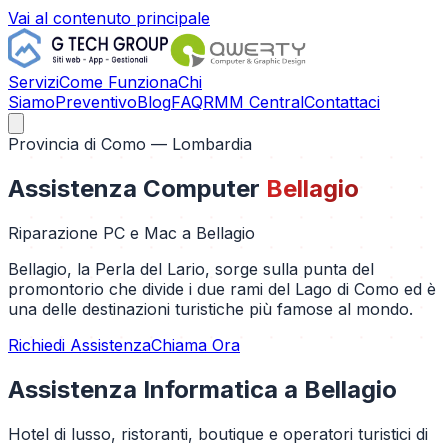
Vai al contenuto principale
Servizi
Come Funziona
Chi
Siamo
Preventivo
Blog
FAQ
RMM Central
Contattaci
Provincia di
Como
— Lombardia
Assistenza Computer
Bellagio
Riparazione PC e Mac a
Bellagio
Bellagio, la Perla del Lario, sorge sulla punta del
promontorio che divide i due rami del Lago di Como ed è
una delle destinazioni turistiche più famose al mondo.
Richiedi Assistenza
Chiama Ora
Assistenza Informatica a
Bellagio
Hotel di lusso, ristoranti, boutique e operatori turistici di