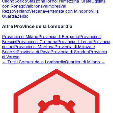
Cagno
Sorico
Stazzona
Torno
Tremezzina
Turate
Uggiate
con Ronago
Valbrona
Valmorea
Val
Rezzo
Veniano
Vercana
Vertemate con Minoprio
Villa
Guardia
Zelbio
Altre Province della Lombardia
Provincia di
Milano
Provincia di
Bergamo
Provincia di
Brescia
Provincia di
Cremona
Provincia di
Lecco
Provincia
di
Lodi
Provincia di
Mantova
Provincia di
Monza e
Brianza
Provincia di
Pavia
Provincia di
Sondrio
Provincia
di
Varese
← Tutti i Comuni della Lombardia
Quartieri di Milano →