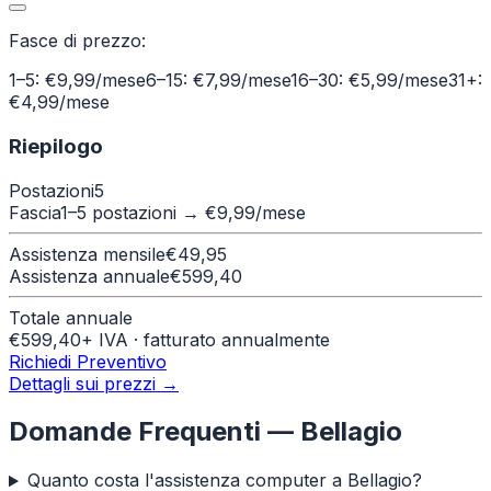
Fasce di prezzo:
1–5: €9,99/mese
6–15: €7,99/mese
16–30: €5,99/mese
31+:
€4,99/mese
Riepilogo
Postazioni
5
Fascia
1–5 postazioni
→ €
9,99
/mese
Assistenza mensile
€
49,95
Assistenza annuale
€
599,40
Totale annuale
€
599,40
+ IVA · fatturato annualmente
Richiedi Preventivo
Dettagli sui prezzi →
Domande Frequenti —
Bellagio
Quanto costa l'assistenza computer a Bellagio?