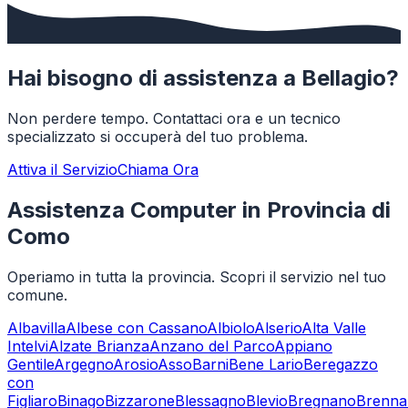
Hai bisogno di assistenza a
Bellagio
?
Non perdere tempo. Contattaci ora e un tecnico
specializzato si occuperà del tuo problema.
Attiva il Servizio
Chiama Ora
Assistenza Computer in Provincia di
Como
Operiamo in tutta la provincia. Scopri il servizio nel tuo
comune.
Albavilla
Albese con Cassano
Albiolo
Alserio
Alta Valle
Intelvi
Alzate Brianza
Anzano del Parco
Appiano
Gentile
Argegno
Arosio
Asso
Barni
Bene Lario
Beregazzo
con
Figliaro
Binago
Bizzarone
Blessagno
Blevio
Bregnano
Brenna