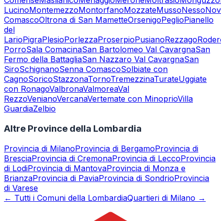
Comense
Maslianico
Menaggio
Merone
Moltrasio
Monguzzo
Lucino
Montemezzo
Montorfano
Mozzate
Musso
Nesso
Nov
Comasco
Oltrona di San Mamette
Orsenigo
Peglio
Pianello
del
Lario
Pigra
Plesio
Porlezza
Proserpio
Pusiano
Rezzago
Roder
Porro
Sala Comacina
San Bartolomeo Val Cavargna
San
Fermo della Battaglia
San Nazzaro Val Cavargna
San
Siro
Schignano
Senna Comasco
Solbiate con
Cagno
Sorico
Stazzona
Torno
Tremezzina
Turate
Uggiate
con Ronago
Valbrona
Valmorea
Val
Rezzo
Veniano
Vercana
Vertemate con Minoprio
Villa
Guardia
Zelbio
Altre Province della Lombardia
Provincia di
Milano
Provincia di
Bergamo
Provincia di
Brescia
Provincia di
Cremona
Provincia di
Lecco
Provincia
di
Lodi
Provincia di
Mantova
Provincia di
Monza e
Brianza
Provincia di
Pavia
Provincia di
Sondrio
Provincia
di
Varese
← Tutti i Comuni della Lombardia
Quartieri di Milano →