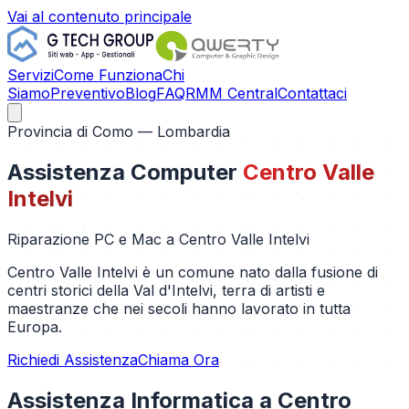
Vai al contenuto principale
Servizi
Come Funziona
Chi
Siamo
Preventivo
Blog
FAQ
RMM Central
Contattaci
Provincia di
Como
— Lombardia
Assistenza Computer
Centro Valle
Intelvi
Riparazione PC e Mac a
Centro Valle Intelvi
Centro Valle Intelvi è un comune nato dalla fusione di
centri storici della Val d'Intelvi, terra di artisti e
maestranze che nei secoli hanno lavorato in tutta
Europa.
Richiedi Assistenza
Chiama Ora
Assistenza Informatica a
Centro