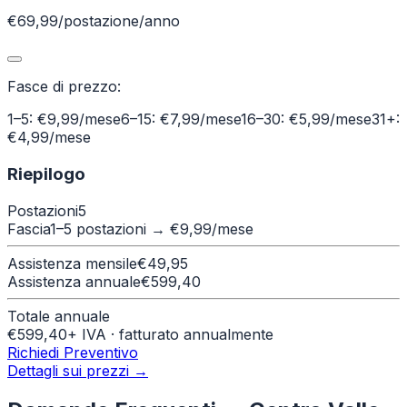
€69,99/postazione/anno
Fasce di prezzo:
1–5: €9,99/mese
6–15: €7,99/mese
16–30: €5,99/mese
31+:
€4,99/mese
Riepilogo
Postazioni
5
Fascia
1–5 postazioni
→ €
9,99
/mese
Assistenza mensile
€
49,95
Assistenza annuale
€
599,40
Totale annuale
€
599,40
+ IVA · fatturato annualmente
Richiedi Preventivo
Dettagli sui prezzi →