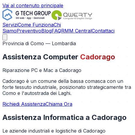
Vai al contenuto principale
Servizi
Come Funziona
Chi
Siamo
Preventivo
Blog
FAQ
RMM Central
Contattaci
Provincia di
Como
— Lombardia
Assistenza Computer
Cadorago
Riparazione PC e Mac a
Cadorago
Cadorago è un comune della bassa comasca con un
forte tessuto industriale, posizionato strategicamente tra
Como e l'autostrada dei Laghi.
Richiedi Assistenza
Chiama Ora
Assistenza Informatica a
Cadorago
Le aziende industriali e logistiche di Cadorago