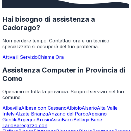
Hai bisogno di assistenza a
Cadorago
?
Non perdere tempo. Contattaci ora e un tecnico
specializzato si occuperà del tuo problema.
Attiva il Servizio
Chiama Ora
Assistenza Computer in Provincia di
Como
Operiamo in tutta la provincia. Scopri il servizio nel tuo
comune.
Albavilla
Albese con Cassano
Albiolo
Alserio
Alta Valle
Intelvi
Alzate Brianza
Anzano del Parco
Appiano
Gentile
Argegno
Arosio
Asso
Barni
Bellagio
Bene
Lario
Beregazzo con