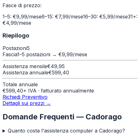
Fasce di prezzo:
1–5: €9,99/mese
6–15: €7,99/mese
16–30: €5,99/mese
31+:
€4,99/mese
Riepilogo
Postazioni
5
Fascia
1–5 postazioni
→ €
9,99
/mese
Assistenza mensile
€
49,95
Assistenza annuale
€
599,40
Totale annuale
€
599,40
+ IVA · fatturato annualmente
Richiedi Preventivo
Dettagli sui prezzi →
Domande Frequenti —
Cadorago
Quanto costa l'assistenza computer a Cadorago?