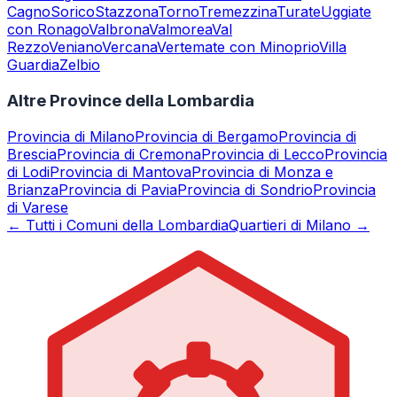
Cagno
Sorico
Stazzona
Torno
Tremezzina
Turate
Uggiate
con Ronago
Valbrona
Valmorea
Val
Rezzo
Veniano
Vercana
Vertemate con Minoprio
Villa
Guardia
Zelbio
Altre Province della Lombardia
Provincia di
Milano
Provincia di
Bergamo
Provincia di
Brescia
Provincia di
Cremona
Provincia di
Lecco
Provincia
di
Lodi
Provincia di
Mantova
Provincia di
Monza e
Brianza
Provincia di
Pavia
Provincia di
Sondrio
Provincia
di
Varese
← Tutti i Comuni della Lombardia
Quartieri di Milano →