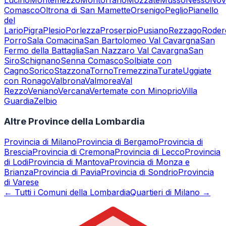
Lucino
Montemezzo
Montorfano
Mozzate
Musso
Nesso
Nov
Comasco
Oltrona di San Mamette
Orsenigo
Peglio
Pianello
del
Lario
Pigra
Plesio
Porlezza
Proserpio
Pusiano
Rezzago
Roder
Porro
Sala Comacina
San Bartolomeo Val Cavargna
San
Fermo della Battaglia
San Nazzaro Val Cavargna
San
Siro
Schignano
Senna Comasco
Solbiate con
Cagno
Sorico
Stazzona
Torno
Tremezzina
Turate
Uggiate
con Ronago
Valbrona
Valmorea
Val
Rezzo
Veniano
Vercana
Vertemate con Minoprio
Villa
Guardia
Zelbio
Altre Province della Lombardia
Provincia di
Milano
Provincia di
Bergamo
Provincia di
Brescia
Provincia di
Cremona
Provincia di
Lecco
Provincia
di
Lodi
Provincia di
Mantova
Provincia di
Monza e
Brianza
Provincia di
Pavia
Provincia di
Sondrio
Provincia
di
Varese
← Tutti i Comuni della Lombardia
Quartieri di Milano →