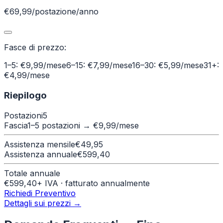
€69,99/postazione/anno
Fasce di prezzo:
1–5: €9,99/mese
6–15: €7,99/mese
16–30: €5,99/mese
31+:
€4,99/mese
Riepilogo
Postazioni
5
Fascia
1–5 postazioni
→ €
9,99
/mese
Assistenza mensile
€
49,95
Assistenza annuale
€
599,40
Totale annuale
€
599,40
+ IVA · fatturato annualmente
Richiedi Preventivo
Dettagli sui prezzi →