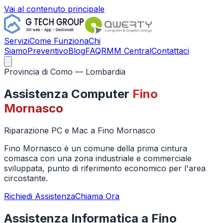
Vai al contenuto principale
Servizi
Come Funziona
Chi
Siamo
Preventivo
Blog
FAQ
RMM Central
Contattaci
Provincia di
Como
— Lombardia
Assistenza Computer
Fino
Mornasco
Riparazione PC e Mac a
Fino Mornasco
Fino Mornasco è un comune della prima cintura
comasca con una zona industriale e commerciale
sviluppata, punto di riferimento economico per l'area
circostante.
Richiedi Assistenza
Chiama Ora
Assistenza Informatica a
Fino