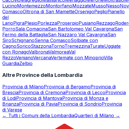
Caccivio
Magreglio
Maslianico
Menaggio
Merone
Moltrasio
M
Lucino
Montemezzo
Montorfano
Mozzate
Musso
Nesso
Nov
Comasco
Oltrona di San Mamette
Orsenigo
Peglio
Pianello
del
Lario
Pigra
Plesio
Porlezza
Proserpio
Pusiano
Rezzago
Roder
Porro
Sala Comacina
San Bartolomeo Val Cavargna
San
Fermo della Battaglia
San Nazzaro Val Cavargna
San
Siro
Schignano
Senna Comasco
Solbiate con
Cagno
Sorico
Stazzona
Torno
Tremezzina
Turate
Uggiate
con Ronago
Valbrona
Valmorea
Val
Rezzo
Veniano
Vercana
Vertemate con Minoprio
Villa
Guardia
Zelbio
Altre Province della Lombardia
Provincia di
Milano
Provincia di
Bergamo
Provincia di
Brescia
Provincia di
Cremona
Provincia di
Lecco
Provincia
di
Lodi
Provincia di
Mantova
Provincia di
Monza e
Brianza
Provincia di
Pavia
Provincia di
Sondrio
Provincia
di
Varese
← Tutti i Comuni della Lombardia
Quartieri di Milano →