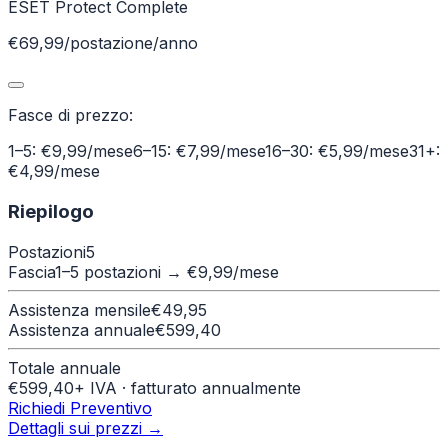
ESET Protect Complete
€69,99/postazione/anno
Fasce di prezzo:
1–5: €9,99/mese
6–15: €7,99/mese
16–30: €5,99/mese
31+:
€4,99/mese
Riepilogo
Postazioni
5
Fascia
1–5 postazioni
→ €
9,99
/mese
Assistenza mensile
€
49,95
Assistenza annuale
€
599,40
Totale annuale
€
599,40
+ IVA · fatturato annualmente
Richiedi Preventivo
Dettagli sui prezzi →