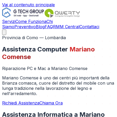
Vai al contenuto principale
Servizi
Come Funziona
Chi
Siamo
Preventivo
Blog
FAQ
RMM Central
Contattaci
Provincia di
Como
— Lombardia
Assistenza Computer
Mariano
Comense
Riparazione PC e Mac a
Mariano Comense
Mariano Comense è uno dei centri più importanti della
Brianza comasca, cuore del distretto del mobile con una
lunga tradizione nella lavorazione del legno e
nell'arredamento.
Richiedi Assistenza
Chiama Ora
Assistenza Informatica a
Mariano