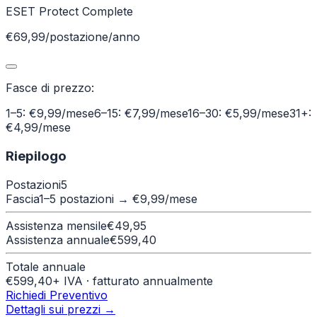
ESET Protect Complete
€69,99/postazione/anno
Fasce di prezzo:
1–5: €9,99/mese
6–15: €7,99/mese
16–30: €5,99/mese
31+:
€4,99/mese
Riepilogo
Postazioni
5
Fascia
1–5 postazioni
→ €
9,99
/mese
Assistenza mensile
€
49,95
Assistenza annuale
€
599,40
Totale annuale
€
599,40
+ IVA · fatturato annualmente
Richiedi Preventivo
Dettagli sui prezzi →