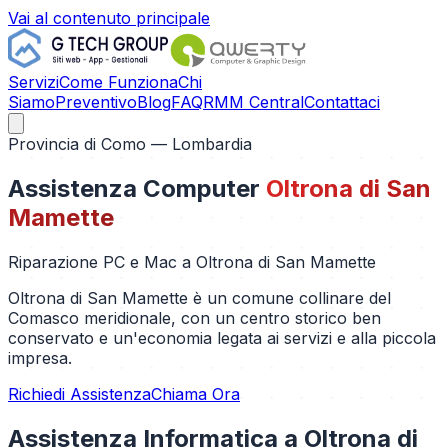
Vai al contenuto principale
Servizi
Come Funziona
Chi
Siamo
Preventivo
Blog
FAQ
RMM Central
Contattaci
Provincia di
Como
— Lombardia
Assistenza Computer
Oltrona di San
Mamette
Riparazione PC e Mac a
Oltrona di San Mamette
Oltrona di San Mamette è un comune collinare del
Comasco meridionale, con un centro storico ben
conservato e un'economia legata ai servizi e alla piccola
impresa.
Richiedi Assistenza
Chiama Ora
Assistenza Informatica a
Oltrona di