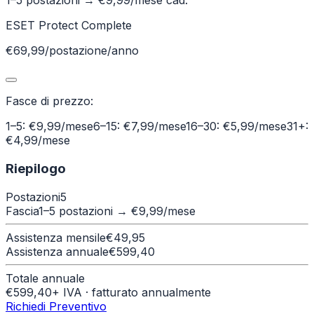
1–5 postazioni
→ €
9,99
/mese cad.
ESET Protect Complete
€69,99/postazione/anno
Fasce di prezzo:
1–5: €9,99/mese
6–15: €7,99/mese
16–30: €5,99/mese
31+:
€4,99/mese
Riepilogo
Postazioni
5
Fascia
1–5 postazioni
→ €
9,99
/mese
Assistenza mensile
€
49,95
Assistenza annuale
€
599,40
Totale annuale
€
599,40
+ IVA · fatturato annualmente
Richiedi Preventivo