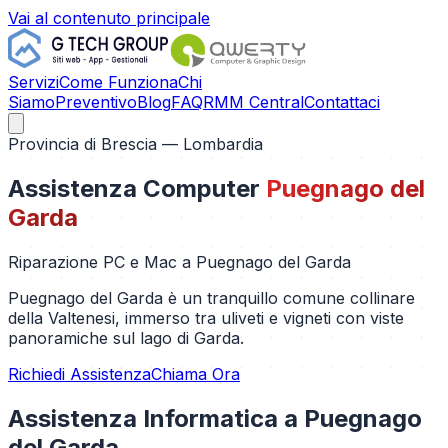
Vai al contenuto principale
Servizi
Come Funziona
Chi
Siamo
Preventivo
Blog
FAQ
RMM Central
Contattaci
Provincia di
Brescia
— Lombardia
Assistenza Computer
Puegnago del
Garda
Riparazione PC e Mac a
Puegnago del Garda
Puegnago del Garda è un tranquillo comune collinare
della Valtenesi, immerso tra uliveti e vigneti con viste
panoramiche sul lago di Garda.
Richiedi Assistenza
Chiama Ora
Assistenza Informatica a
Puegnago
del Garda