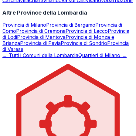
Carcina
Villachiara
Villanuova sul Clisi
Visano
Vobarno
Zone
Altre Province della Lombardia
Provincia di
Milano
Provincia di
Bergamo
Provincia di
Como
Provincia di
Cremona
Provincia di
Lecco
Provincia
di
Lodi
Provincia di
Mantova
Provincia di
Monza e
Brianza
Provincia di
Pavia
Provincia di
Sondrio
Provincia
di
Varese
← Tutti i Comuni della Lombardia
Quartieri di Milano →