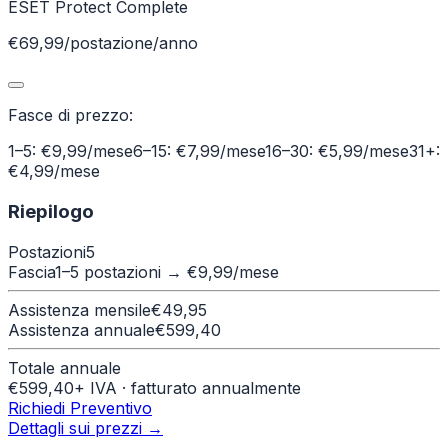
ESET Protect Complete
€69,99/postazione/anno
Fasce di prezzo:
1–5: €9,99/mese
6–15: €7,99/mese
16–30: €5,99/mese
31+:
€4,99/mese
Riepilogo
Postazioni
5
Fascia
1–5 postazioni
→ €
9,99
/mese
Assistenza mensile
€
49,95
Assistenza annuale
€
599,40
Totale annuale
€
599,40
+ IVA · fatturato annualmente
Richiedi Preventivo
Dettagli sui prezzi →