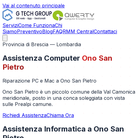
Vai al contenuto principale
Servizi
Come Funziona
Chi
Siamo
Preventivo
Blog
FAQ
RMM Central
Contattaci
Provincia di
Brescia
— Lombardia
Assistenza Computer
Ono San
Pietro
Riparazione PC e Mac a
Ono San Pietro
Ono San Pietro è un piccolo comune della Val Camonica
meridionale, posto in una conca soleggiata con vista
sulle Prealpi camune.
Richiedi Assistenza
Chiama Ora
Assistenza Informatica a
Ono San
Pietro