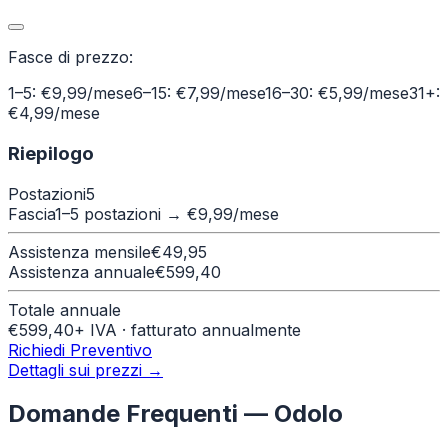
Fasce di prezzo:
1–5: €9,99/mese
6–15: €7,99/mese
16–30: €5,99/mese
31+:
€4,99/mese
Riepilogo
Postazioni
5
Fascia
1–5 postazioni
→ €
9,99
/mese
Assistenza mensile
€
49,95
Assistenza annuale
€
599,40
Totale annuale
€
599,40
+ IVA · fatturato annualmente
Richiedi Preventivo
Dettagli sui prezzi →
Domande Frequenti —
Odolo