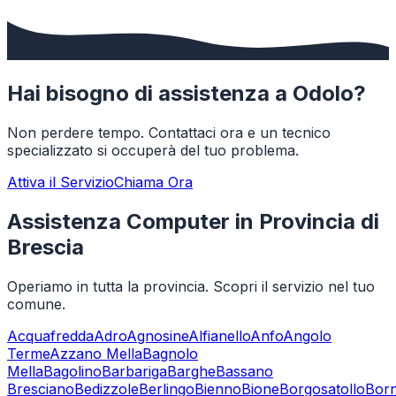
Hai bisogno di assistenza a
Odolo
?
Non perdere tempo. Contattaci ora e un tecnico
specializzato si occuperà del tuo problema.
Attiva il Servizio
Chiama Ora
Assistenza Computer in Provincia di
Brescia
Operiamo in tutta la provincia. Scopri il servizio nel tuo
comune.
Acquafredda
Adro
Agnosine
Alfianello
Anfo
Angolo
Terme
Azzano Mella
Bagnolo
Mella
Bagolino
Barbariga
Barghe
Bassano
Bresciano
Bedizzole
Berlingo
Bienno
Bione
Borgosatollo
Bor