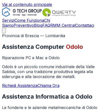
Vai al contenuto principale
Servizi
Come Funziona
Chi
Siamo
Preventivo
Blog
FAQ
RMM Central
Contattaci
Provincia di
Brescia
— Lombardia
Assistenza Computer
Odolo
Riparazione PC e Mac a
Odolo
Odolo è un piccolo comune industriale della Valle
Sabbia, con una tradizione produttiva legata alla
siderurgia e alla lavorazione dei metalli.
Richiedi Assistenza
Chiama Ora
Assistenza Informatica a
Odolo
Le fonderie e le aziende metalmeccaniche di Odolo