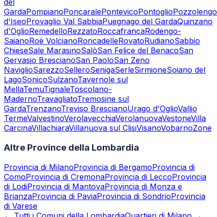
del
Garda
Pompiano
Poncarale
Pontevico
Pontoglio
Pozzolengo
d'Iseo
Provaglio Val Sabbia
Puegnago del Garda
Quinzano
d'Oglio
Remedello
Rezzato
Roccafranca
Rodengo-
Saiano
Roè Volciano
Roncadelle
Rovato
Rudiano
Sabbio
Chiese
Sale Marasino
Salò
San Felice del Benaco
San
Gervasio Bresciano
San Paolo
San Zeno
Naviglio
Sarezzo
Sellero
Seniga
Serle
Sirmione
Soiano del
Lago
Sonico
Sulzano
Tavernole sul
Mella
Temu
Tignale
Toscolano-
Maderno
Travagliato
Tremosine sul
Garda
Trenzano
Treviso Bresciano
Urago d'Oglio
Vallio
Terme
Valvestino
Verolavecchia
Verolanuova
Vestone
Villa
Carcina
Villachiara
Villanuova sul Clisi
Visano
Vobarno
Zone
Altre Province della Lombardia
Provincia di
Milano
Provincia di
Bergamo
Provincia di
Como
Provincia di
Cremona
Provincia di
Lecco
Provincia
di
Lodi
Provincia di
Mantova
Provincia di
Monza e
Brianza
Provincia di
Pavia
Provincia di
Sondrio
Provincia
di
Varese
← Tutti i Comuni della Lombardia
Quartieri di Milano →