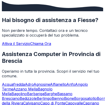
Hai bisogno di assistenza a
Fiesse
?
Non perdere tempo. Contattaci ora e un tecnico
specializzato si occuperà del tuo problema.
Attiva il Servizio
Chiama Ora
Assistenza Computer in Provincia di
Brescia
Operiamo in tutta la provincia. Scopri il servizio nel tuo
comune.
Acquafredda
Adro
Agnosine
Alfianello
Anfo
Angolo
Terme
Azzano Mella
Bagnolo
Mella
Bagolino
Barbariga
Barghe
Bassano
Bresciano
Bedizzole
Berlingo
Bienno
Bione
Borgosatollo
Bor
della Riviera
Calvisano
Capo di Ponte
Capovalle
Capriano