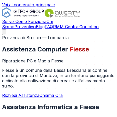
Vai al contenuto principale
Servizi
Come Funziona
Chi
Siamo
Preventivo
Blog
FAQ
RMM Central
Contattaci
Provincia di
Brescia
— Lombardia
Assistenza Computer
Fiesse
Riparazione PC e Mac a
Fiesse
Fiesse è un comune della Bassa Bresciana al confine
con la provincia di Mantova, in un territorio pianeggiante
dedicato alla coltivazione di cereali e all'allevamento
suino.
Richiedi Assistenza
Chiama Ora
Assistenza Informatica a
Fiesse