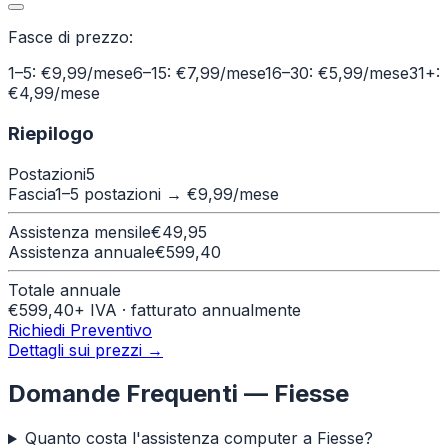
Fasce di prezzo:
1–5: €9,99/mese
6–15: €7,99/mese
16–30: €5,99/mese
31+:
€4,99/mese
Riepilogo
Postazioni
5
Fascia
1–5 postazioni
→ €
9,99
/mese
Assistenza mensile
€
49,95
Assistenza annuale
€
599,40
Totale annuale
€
599,40
+ IVA · fatturato annualmente
Richiedi Preventivo
Dettagli sui prezzi →
Domande Frequenti —
Fiesse
Quanto costa l'assistenza computer a Fiesse?