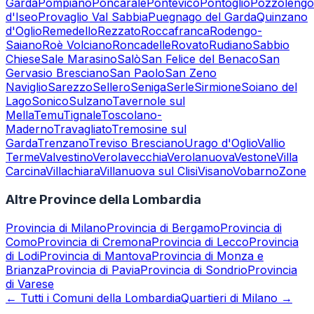
Garda
Pompiano
Poncarale
Pontevico
Pontoglio
Pozzolengo
d'Iseo
Provaglio Val Sabbia
Puegnago del Garda
Quinzano
d'Oglio
Remedello
Rezzato
Roccafranca
Rodengo-
Saiano
Roè Volciano
Roncadelle
Rovato
Rudiano
Sabbio
Chiese
Sale Marasino
Salò
San Felice del Benaco
San
Gervasio Bresciano
San Paolo
San Zeno
Naviglio
Sarezzo
Sellero
Seniga
Serle
Sirmione
Soiano del
Lago
Sonico
Sulzano
Tavernole sul
Mella
Temu
Tignale
Toscolano-
Maderno
Travagliato
Tremosine sul
Garda
Trenzano
Treviso Bresciano
Urago d'Oglio
Vallio
Terme
Valvestino
Verolavecchia
Verolanuova
Vestone
Villa
Carcina
Villachiara
Villanuova sul Clisi
Visano
Vobarno
Zone
Altre Province della Lombardia
Provincia di
Milano
Provincia di
Bergamo
Provincia di
Como
Provincia di
Cremona
Provincia di
Lecco
Provincia
di
Lodi
Provincia di
Mantova
Provincia di
Monza e
Brianza
Provincia di
Pavia
Provincia di
Sondrio
Provincia
di
Varese
← Tutti i Comuni della Lombardia
Quartieri di Milano →