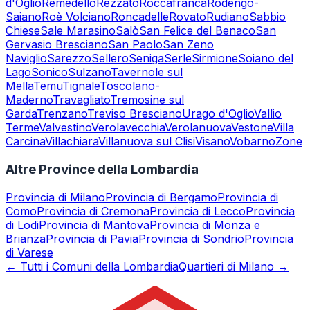
d'Oglio
Remedello
Rezzato
Roccafranca
Rodengo-
Saiano
Roè Volciano
Roncadelle
Rovato
Rudiano
Sabbio
Chiese
Sale Marasino
Salò
San Felice del Benaco
San
Gervasio Bresciano
San Paolo
San Zeno
Naviglio
Sarezzo
Sellero
Seniga
Serle
Sirmione
Soiano del
Lago
Sonico
Sulzano
Tavernole sul
Mella
Temu
Tignale
Toscolano-
Maderno
Travagliato
Tremosine sul
Garda
Trenzano
Treviso Bresciano
Urago d'Oglio
Vallio
Terme
Valvestino
Verolavecchia
Verolanuova
Vestone
Villa
Carcina
Villachiara
Villanuova sul Clisi
Visano
Vobarno
Zone
Altre Province della Lombardia
Provincia di
Milano
Provincia di
Bergamo
Provincia di
Como
Provincia di
Cremona
Provincia di
Lecco
Provincia
di
Lodi
Provincia di
Mantova
Provincia di
Monza e
Brianza
Provincia di
Pavia
Provincia di
Sondrio
Provincia
di
Varese
← Tutti i Comuni della Lombardia
Quartieri di Milano →