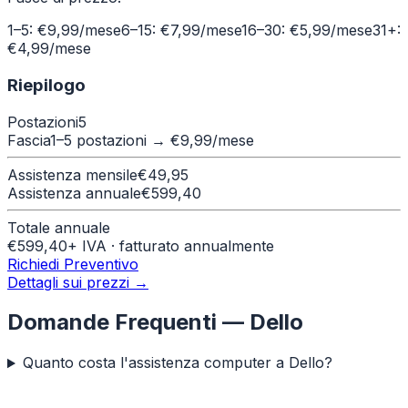
1–5: €9,99/mese
6–15: €7,99/mese
16–30: €5,99/mese
31+:
€4,99/mese
Riepilogo
Postazioni
5
Fascia
1–5 postazioni
→ €
9,99
/mese
Assistenza mensile
€
49,95
Assistenza annuale
€
599,40
Totale annuale
€
599,40
+ IVA · fatturato annualmente
Richiedi Preventivo
Dettagli sui prezzi →
Domande Frequenti —
Dello
Quanto costa l'assistenza computer a Dello?