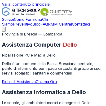
Vai al contenuto principale
Servizi
Come Funziona
Chi
Siamo
Preventivo
Blog
FAQ
RMM Central
Contattaci
Provincia di
Brescia
— Lombardia
Assistenza Computer
Dello
Riparazione PC e Mac a
Dello
Dello è un comune della Bassa Bresciana centrale,
punto di riferimento per i paesi circostanti grazie ai suoi
servizi scolastici, sanitari e commerciali.
Richiedi Assistenza
Chiama Ora
Assistenza Informatica a
Dello
Le scuole, gli ambulatori medici e i negozi di Dello