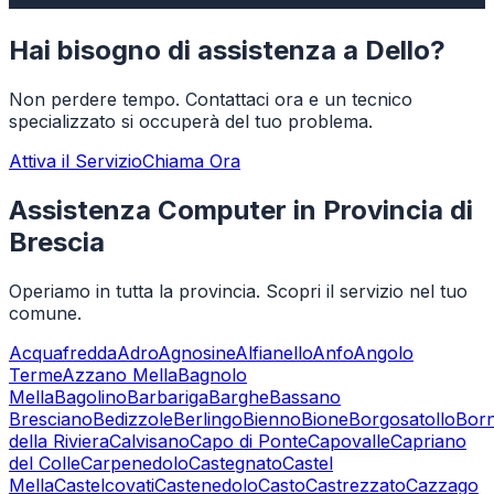
Hai bisogno di assistenza a
Dello
?
Non perdere tempo. Contattaci ora e un tecnico
specializzato si occuperà del tuo problema.
Attiva il Servizio
Chiama Ora
Assistenza Computer in Provincia di
Brescia
Operiamo in tutta la provincia. Scopri il servizio nel tuo
comune.
Acquafredda
Adro
Agnosine
Alfianello
Anfo
Angolo
Terme
Azzano Mella
Bagnolo
Mella
Bagolino
Barbariga
Barghe
Bassano
Bresciano
Bedizzole
Berlingo
Bienno
Bione
Borgosatollo
Bor
della Riviera
Calvisano
Capo di Ponte
Capovalle
Capriano
del Colle
Carpenedolo
Castegnato
Castel
Mella
Castelcovati
Castenedolo
Casto
Castrezzato
Cazzago