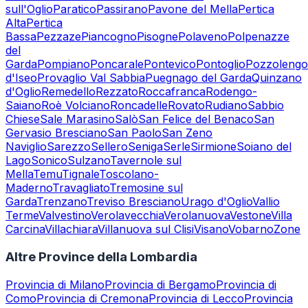
sull'Oglio
Paratico
Passirano
Pavone del Mella
Pertica
Alta
Pertica
Bassa
Pezzaze
Piancogno
Pisogne
Polaveno
Polpenazze
del
Garda
Pompiano
Poncarale
Pontevico
Pontoglio
Pozzolengo
d'Iseo
Provaglio Val Sabbia
Puegnago del Garda
Quinzano
d'Oglio
Remedello
Rezzato
Roccafranca
Rodengo-
Saiano
Roè Volciano
Roncadelle
Rovato
Rudiano
Sabbio
Chiese
Sale Marasino
Salò
San Felice del Benaco
San
Gervasio Bresciano
San Paolo
San Zeno
Naviglio
Sarezzo
Sellero
Seniga
Serle
Sirmione
Soiano del
Lago
Sonico
Sulzano
Tavernole sul
Mella
Temu
Tignale
Toscolano-
Maderno
Travagliato
Tremosine sul
Garda
Trenzano
Treviso Bresciano
Urago d'Oglio
Vallio
Terme
Valvestino
Verolavecchia
Verolanuova
Vestone
Villa
Carcina
Villachiara
Villanuova sul Clisi
Visano
Vobarno
Zone
Altre Province della Lombardia
Provincia di
Milano
Provincia di
Bergamo
Provincia di
Como
Provincia di
Cremona
Provincia di
Lecco
Provincia