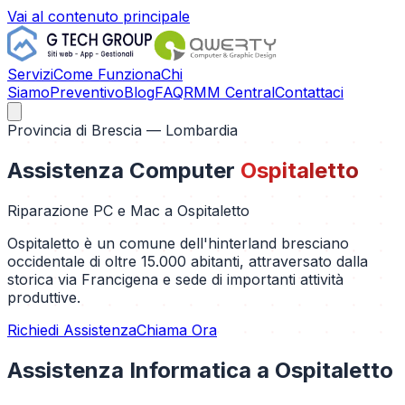
Vai al contenuto principale
Servizi
Come Funziona
Chi
Siamo
Preventivo
Blog
FAQ
RMM Central
Contattaci
Provincia di
Brescia
— Lombardia
Assistenza Computer
Ospitaletto
Riparazione PC e Mac a
Ospitaletto
Ospitaletto è un comune dell'hinterland bresciano
occidentale di oltre 15.000 abitanti, attraversato dalla
storica via Francigena e sede di importanti attività
produttive.
Richiedi Assistenza
Chiama Ora
Assistenza Informatica a
Ospitaletto