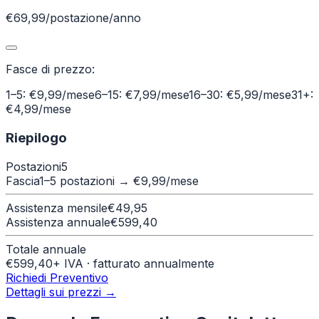
€69,99/postazione/anno
Fasce di prezzo:
1–5: €9,99/mese
6–15: €7,99/mese
16–30: €5,99/mese
31+:
€4,99/mese
Riepilogo
Postazioni
5
Fascia
1–5 postazioni
→ €
9,99
/mese
Assistenza mensile
€
49,95
Assistenza annuale
€
599,40
Totale annuale
€
599,40
+ IVA · fatturato annualmente
Richiedi Preventivo
Dettagli sui prezzi →