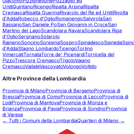
Giacomo
Pizzighettone
Pozzaglio ed
Uniti
Quintano
Ricengo
Ripalta Arpina
Ripalta
Cremasca
Ripalta Guerina
Rivarolo del Re ed Uniti
Rivolta
d'Adda
Robecco d'Oglio
Romanengo
Salvirola
San
Bassano
San Daniele Po
San Giovanni in Croce
San
Martino del Lago
Scandolara Ravara
Scandolara Ripa
d'Oglio
Sergnano
Solarolo
Rainerio
Soncino
Soresina
Sospiro
Spinadesco
Spineda
Spin
d'Adda
Stagno Lombardo
Ticengo
Torlino
Vimercati
Tornata
Torre de' Picenardi
Torricella del
Pizzo
Trescore Cremasco
Trigolo
Vaiano
Cremasco
Vailate
Vescovato
Volongo
Voltido
Altre Province della Lombardia
Provincia di
Milano
Provincia di
Bergamo
Provincia di
Brescia
Provincia di
Como
Provincia di
Lecco
Provincia di
Lodi
Provincia di
Mantova
Provincia di
Monza e
Brianza
Provincia di
Pavia
Provincia di
Sondrio
Provincia
di
Varese
← Tutti i Comuni della Lombardia
Quartieri di Milano →