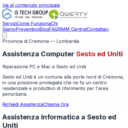
Vai al contenuto principale
Servizi
Come Funziona
Chi
Siamo
Preventivo
Blog
FAQ
RMM Central
Contattaci
Provincia di
Cremona
— Lombardia
Assistenza Computer
Sesto ed Uniti
Riparazione PC e Mac a
Sesto ed Uniti
Sesto ed Uniti è un comune alle porte nord di Cremona,
in una posizione privilegiata che ne fa un centro
residenziale e produttivo di riferimento per l'area
periurbana.
Richiedi Assistenza
Chiama Ora
Assistenza Informatica a
Sesto ed
Uniti