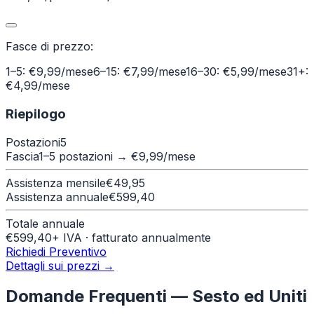
Fasce di prezzo:
1–5: €9,99/mese
6–15: €7,99/mese
16–30: €5,99/mese
31+:
€4,99/mese
Riepilogo
Postazioni
5
Fascia
1–5 postazioni
→ €
9,99
/mese
Assistenza mensile
€
49,95
Assistenza annuale
€
599,40
Totale annuale
€
599,40
+ IVA · fatturato annualmente
Richiedi Preventivo
Dettagli sui prezzi →
Domande Frequenti —
Sesto ed Uniti