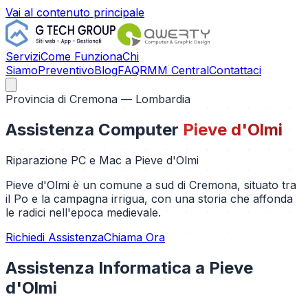
Vai al contenuto principale
Servizi
Come Funziona
Chi
Siamo
Preventivo
Blog
FAQ
RMM Central
Contattaci
Provincia di
Cremona
— Lombardia
Assistenza Computer
Pieve d'Olmi
Riparazione PC e Mac a
Pieve d'Olmi
Pieve d'Olmi è un comune a sud di Cremona, situato tra
il Po e la campagna irrigua, con una storia che affonda
le radici nell'epoca medievale.
Richiedi Assistenza
Chiama Ora
Assistenza Informatica a
Pieve
d'Olmi