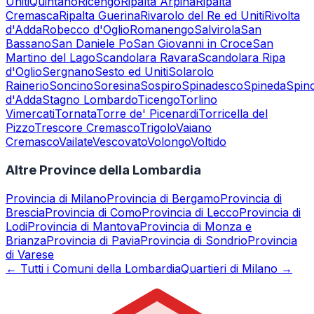
Uniti
Quintano
Ricengo
Ripalta Arpina
Ripalta
Cremasca
Ripalta Guerina
Rivarolo del Re ed Uniti
Rivolta
d'Adda
Robecco d'Oglio
Romanengo
Salvirola
San
Bassano
San Daniele Po
San Giovanni in Croce
San
Martino del Lago
Scandolara Ravara
Scandolara Ripa
d'Oglio
Sergnano
Sesto ed Uniti
Solarolo
Rainerio
Soncino
Soresina
Sospiro
Spinadesco
Spineda
Spin
d'Adda
Stagno Lombardo
Ticengo
Torlino
Vimercati
Tornata
Torre de' Picenardi
Torricella del
Pizzo
Trescore Cremasco
Trigolo
Vaiano
Cremasco
Vailate
Vescovato
Volongo
Voltido
Altre Province della Lombardia
Provincia di
Milano
Provincia di
Bergamo
Provincia di
Brescia
Provincia di
Como
Provincia di
Lecco
Provincia di
Lodi
Provincia di
Mantova
Provincia di
Monza e
Brianza
Provincia di
Pavia
Provincia di
Sondrio
Provincia
di
Varese
← Tutti i Comuni della Lombardia
Quartieri di Milano →