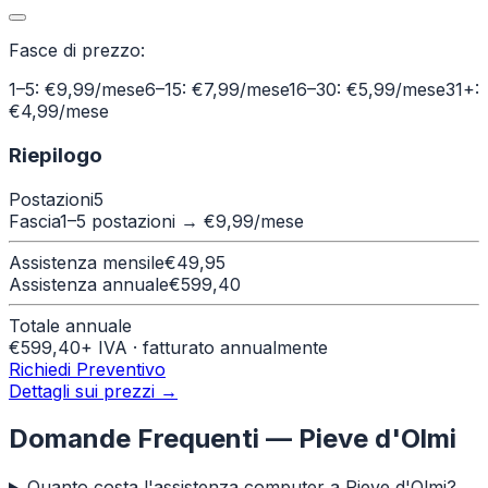
Fasce di prezzo:
1–5: €9,99/mese
6–15: €7,99/mese
16–30: €5,99/mese
31+:
€4,99/mese
Riepilogo
Postazioni
5
Fascia
1–5 postazioni
→ €
9,99
/mese
Assistenza mensile
€
49,95
Assistenza annuale
€
599,40
Totale annuale
€
599,40
+ IVA · fatturato annualmente
Richiedi Preventivo
Dettagli sui prezzi →
Domande Frequenti —
Pieve d'Olmi
Quanto costa l'assistenza computer a Pieve d'Olmi?