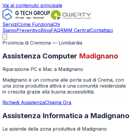
Vai al contenuto principale
Servizi
Come Funziona
Chi
Siamo
Preventivo
Blog
FAQ
RMM Central
Contattaci
Provincia di
Cremona
— Lombardia
Assistenza Computer
Madignano
Riparazione PC e Mac a
Madignano
Madignano è un comune alle porte sud di Crema, con
una zona produttiva attiva e una comunità residenziale
in crescita grazie alla buona accessibilità.
Richiedi Assistenza
Chiama Ora
Assistenza Informatica a
Madignano
Le aziende della zona produttiva di Madignano