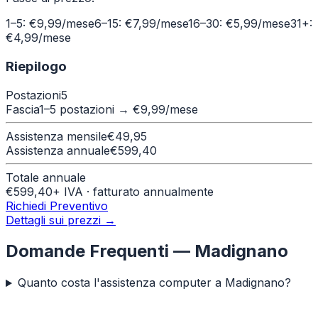
1–5: €9,99/mese
6–15: €7,99/mese
16–30: €5,99/mese
31+:
€4,99/mese
Riepilogo
Postazioni
5
Fascia
1–5 postazioni
→ €
9,99
/mese
Assistenza mensile
€
49,95
Assistenza annuale
€
599,40
Totale annuale
€
599,40
+ IVA · fatturato annualmente
Richiedi Preventivo
Dettagli sui prezzi →
Domande Frequenti —
Madignano
Quanto costa l'assistenza computer a Madignano?