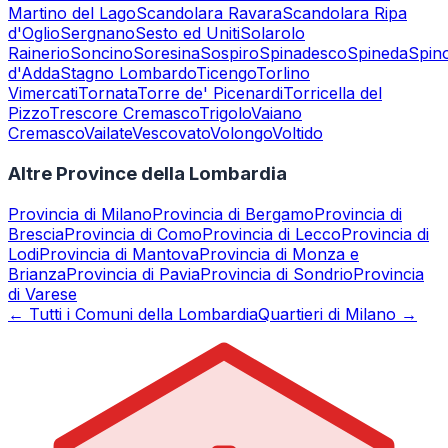
Martino del Lago
Scandolara Ravara
Scandolara Ripa
d'Oglio
Sergnano
Sesto ed Uniti
Solarolo
Rainerio
Soncino
Soresina
Sospiro
Spinadesco
Spineda
Spin
d'Adda
Stagno Lombardo
Ticengo
Torlino
Vimercati
Tornata
Torre de' Picenardi
Torricella del
Pizzo
Trescore Cremasco
Trigolo
Vaiano
Cremasco
Vailate
Vescovato
Volongo
Voltido
Altre Province della Lombardia
Provincia di
Milano
Provincia di
Bergamo
Provincia di
Brescia
Provincia di
Como
Provincia di
Lecco
Provincia di
Lodi
Provincia di
Mantova
Provincia di
Monza e
Brianza
Provincia di
Pavia
Provincia di
Sondrio
Provincia
di
Varese
← Tutti i Comuni della Lombardia
Quartieri di Milano →