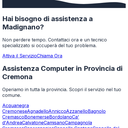
Hai bisogno di assistenza a
Madignano
?
Non perdere tempo. Contattaci ora e un tecnico
specializzato si occuperà del tuo problema.
Attiva il Servizio
Chiama Ora
Assistenza Computer in Provincia di
Cremona
Operiamo in tutta la provincia. Scopri il servizio nel tuo
comune.
Acquanegra
Cremonese
Agnadello
Annicco
Azzanello
Bagnolo
Cremasco
Bonemerse
Bordolano
Ca'
d'Andrea
Calvatone
Camisano
Campagnola