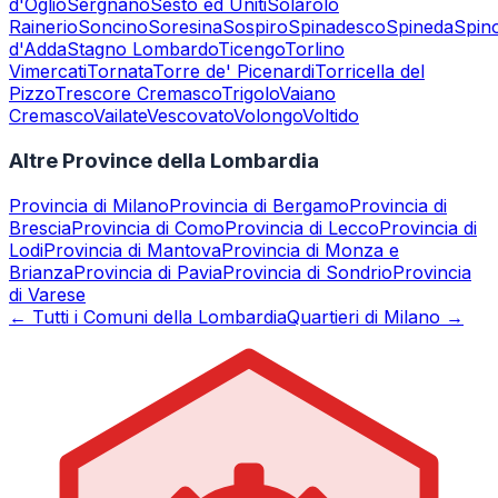
d'Oglio
Sergnano
Sesto ed Uniti
Solarolo
Rainerio
Soncino
Soresina
Sospiro
Spinadesco
Spineda
Spin
d'Adda
Stagno Lombardo
Ticengo
Torlino
Vimercati
Tornata
Torre de' Picenardi
Torricella del
Pizzo
Trescore Cremasco
Trigolo
Vaiano
Cremasco
Vailate
Vescovato
Volongo
Voltido
Altre Province della Lombardia
Provincia di
Milano
Provincia di
Bergamo
Provincia di
Brescia
Provincia di
Como
Provincia di
Lecco
Provincia di
Lodi
Provincia di
Mantova
Provincia di
Monza e
Brianza
Provincia di
Pavia
Provincia di
Sondrio
Provincia
di
Varese
← Tutti i Comuni della Lombardia
Quartieri di Milano →