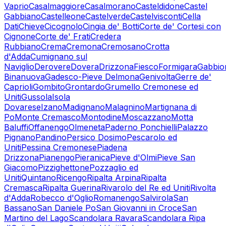
Vaprio
Casalmaggiore
Casalmorano
Casteldidone
Castel
Gabbiano
Castelleone
Castelverde
Castelvisconti
Cella
Dati
Chieve
Cicognolo
Cingia de' Botti
Corte de' Cortesi con
Cignone
Corte de' Frati
Credera
Rubbiano
Crema
Cremona
Cremosano
Crotta
d'Adda
Cumignano sul
Naviglio
Derovere
Dovera
Drizzona
Fiesco
Formigara
Gabbio
Binanuova
Gadesco-Pieve Delmona
Genivolta
Gerre de'
Caprioli
Gombito
Grontardo
Grumello Cremonese ed
Uniti
Gussola
Isola
Dovarese
Izano
Madignano
Malagnino
Martignana di
Po
Monte Cremasco
Montodine
Moscazzano
Motta
Baluffi
Offanengo
Olmeneta
Paderno Ponchielli
Palazzo
Pignano
Pandino
Persico Dosimo
Pescarolo ed
Uniti
Pessina Cremonese
Piadena
Drizzona
Pianengo
Pieranica
Pieve d'Olmi
Pieve San
Giacomo
Pizzighettone
Pozzaglio ed
Uniti
Quintano
Ricengo
Ripalta Arpina
Ripalta
Cremasca
Ripalta Guerina
Rivarolo del Re ed Uniti
Rivolta
d'Adda
Robecco d'Oglio
Romanengo
Salvirola
San
Bassano
San Daniele Po
San Giovanni in Croce
San
Martino del Lago
Scandolara Ravara
Scandolara Ripa