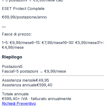
1–5 postazioni
→ €
9,99
/mese cad.
ESET Protect Complete
€69,99/postazione/anno
Fasce di prezzo:
1–5: €9,99/mese
6–15: €7,99/mese
16–30: €5,99/mese
31+:
€4,99/mese
Riepilogo
Postazioni
5
Fascia
1–5 postazioni
→ €
9,99
/mese
Assistenza mensile
€
49,95
Assistenza annuale
€
599,40
Totale annuale
€
599,40
+ IVA · fatturato annualmente
Richiedi Preventivo