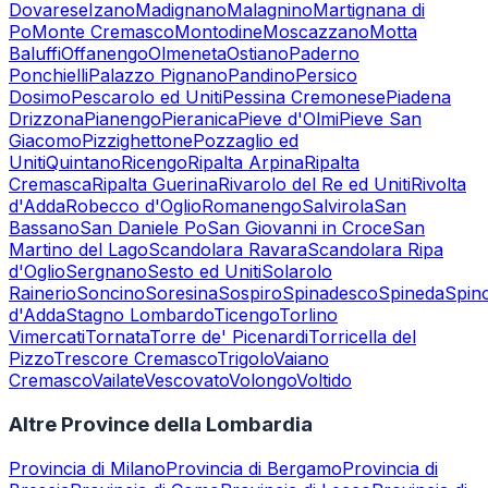
Dovarese
Izano
Madignano
Malagnino
Martignana di
Po
Monte Cremasco
Montodine
Moscazzano
Motta
Baluffi
Offanengo
Olmeneta
Ostiano
Paderno
Ponchielli
Palazzo Pignano
Pandino
Persico
Dosimo
Pescarolo ed Uniti
Pessina Cremonese
Piadena
Drizzona
Pianengo
Pieranica
Pieve d'Olmi
Pieve San
Giacomo
Pizzighettone
Pozzaglio ed
Uniti
Quintano
Ricengo
Ripalta Arpina
Ripalta
Cremasca
Ripalta Guerina
Rivarolo del Re ed Uniti
Rivolta
d'Adda
Robecco d'Oglio
Romanengo
Salvirola
San
Bassano
San Daniele Po
San Giovanni in Croce
San
Martino del Lago
Scandolara Ravara
Scandolara Ripa
d'Oglio
Sergnano
Sesto ed Uniti
Solarolo
Rainerio
Soncino
Soresina
Sospiro
Spinadesco
Spineda
Spin
d'Adda
Stagno Lombardo
Ticengo
Torlino
Vimercati
Tornata
Torre de' Picenardi
Torricella del
Pizzo
Trescore Cremasco
Trigolo
Vaiano
Cremasco
Vailate
Vescovato
Volongo
Voltido
Altre Province della Lombardia
Provincia di
Milano
Provincia di
Bergamo
Provincia di