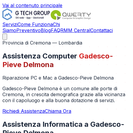
Vai al contenuto principale
Servizi
Come Funziona
Chi
Siamo
Preventivo
Blog
FAQ
RMM Central
Contattaci
Provincia di
Cremona
— Lombardia
Assistenza Computer
Gadesco-
Pieve Delmona
Riparazione PC e Mac a
Gadesco-Pieve Delmona
Gadesco-Pieve Delmona è un comune alle porte di
Cremona, in crescita demografica grazie alla vicinanza
con il capoluogo e alla buona dotazione di servizi.
Richiedi Assistenza
Chiama Ora
Assistenza Informatica a
Gadesco-
Pieve Delmona