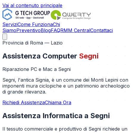
Vai al contenuto principale
Servizi
Come Funziona
Chi
Siamo
Preventivo
Blog
FAQ
RMM Central
Contattaci
Provincia di
Roma
— Lazio
Assistenza Computer
Segni
Riparazione PC e Mac a
Segni
Segni, l'antica Signia, è un comune dei Monti Lepini con
imponenti mura ciclopiche e un patrimonio archeologico
di grande rilevanza.
Richiedi Assistenza
Chiama Ora
Assistenza Informatica a
Segni
Il tessuto commerciale e produttivo di Segni richiede un