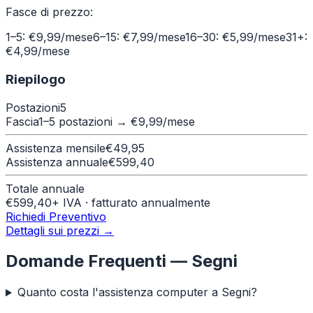
Fasce di prezzo:
1–5: €9,99/mese
6–15: €7,99/mese
16–30: €5,99/mese
31+:
€4,99/mese
Riepilogo
Postazioni
5
Fascia
1–5 postazioni
→ €
9,99
/mese
Assistenza mensile
€
49,95
Assistenza annuale
€
599,40
Totale annuale
€
599,40
+ IVA · fatturato annualmente
Richiedi Preventivo
Dettagli sui prezzi →
Domande Frequenti —
Segni
Quanto costa l'assistenza computer a Segni?