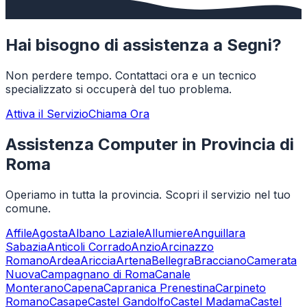
Hai bisogno di assistenza a
Segni
?
Non perdere tempo. Contattaci ora e un tecnico
specializzato si occuperà del tuo problema.
Attiva il Servizio
Chiama Ora
Assistenza Computer in Provincia di
Roma
Operiamo in tutta la provincia. Scopri il servizio nel tuo
comune.
Affile
Agosta
Albano Laziale
Allumiere
Anguillara
Sabazia
Anticoli Corrado
Anzio
Arcinazzo
Romano
Ardea
Ariccia
Artena
Bellegra
Bracciano
Camerata
Nuova
Campagnano di Roma
Canale
Monterano
Capena
Capranica Prenestina
Carpineto
Romano
Casape
Castel Gandolfo
Castel Madama
Castel