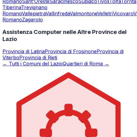
Romano
Sant'Oreste
Saracinesco
Subiaco
Tivoli
Tolfa
Torrita
Tiberina
Trevignano
Romano
Vallepietra
Vallinfreda
Valmontone
Velletri
Vicovaro
V
Romano
Zagarolo
Assistenza Computer nelle Altre Province del
Lazio
Provincia di
Latina
Provincia di
Frosinone
Provincia di
Viterbo
Provincia di
Rieti
← Tutti i Comuni del Lazio
Quartieri di Roma →