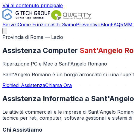
Vai al contenuto principale
Servizi
Come Funziona
Chi Siamo
Preventivo
Blog
FAQ
RMM C
Provincia di
Roma
— Lazio
Assistenza Computer
Sant'Angelo R
Riparazione PC e Mac a
Sant'Angelo Romano
Sant'Angelo Romano è un borgo arroccato su una rupe tufa
Richiedi Assistenza
Chiama Ora
Assistenza Informatica a
Sant'Angel
Le attività commerciali e le imprese di Sant'Angelo Roman
tecnica per reti, computer, software gestionali e sistemi di
Chi Assistiamo