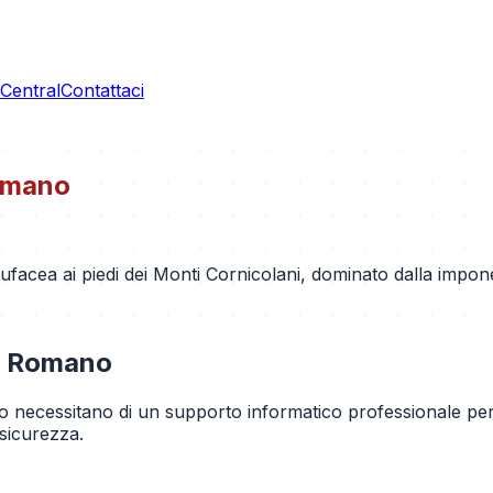
entral
Contattaci
omano
cea ai piedi dei Monti Cornicolani, dominato dalla impone
o Romano
o necessitano di un supporto informatico professionale per
 sicurezza.