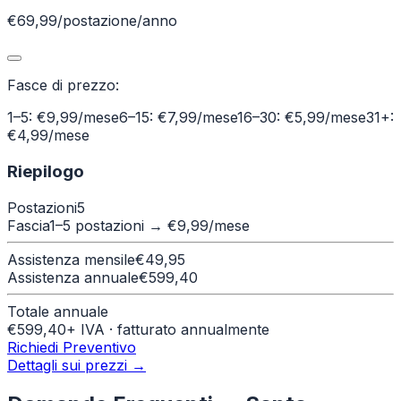
€69,99/postazione/anno
Fasce di prezzo:
1–5: €9,99/mese
6–15: €7,99/mese
16–30: €5,99/mese
31+:
€4,99/mese
Riepilogo
Postazioni
5
Fascia
1–5 postazioni
→ €
9,99
/mese
Assistenza mensile
€
49,95
Assistenza annuale
€
599,40
Totale annuale
€
599,40
+ IVA · fatturato annualmente
Richiedi Preventivo
Dettagli sui prezzi →