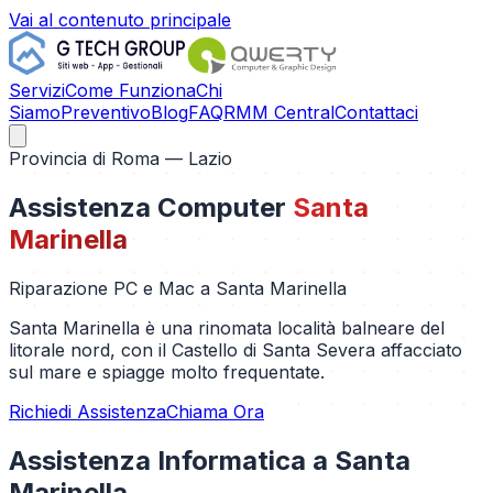
Vai al contenuto principale
Servizi
Come Funziona
Chi
Siamo
Preventivo
Blog
FAQ
RMM Central
Contattaci
Provincia di
Roma
— Lazio
Assistenza Computer
Santa
Marinella
Riparazione PC e Mac a
Santa Marinella
Santa Marinella è una rinomata località balneare del
litorale nord, con il Castello di Santa Severa affacciato
sul mare e spiagge molto frequentate.
Richiedi Assistenza
Chiama Ora
Assistenza Informatica a
Santa
Marinella