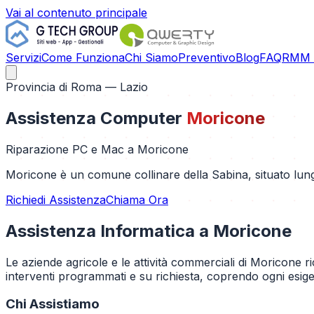
Vai al contenuto principale
Servizi
Come Funziona
Chi Siamo
Preventivo
Blog
FAQ
RMM C
Provincia di
Roma
— Lazio
Assistenza Computer
Moricone
Riparazione PC e Mac a
Moricone
Moricone è un comune collinare della Sabina, situato lungo l'
Richiedi Assistenza
Chiama Ora
Assistenza Informatica a
Moricone
Le aziende agricole e le attività commerciali di Moricone 
interventi programmati e su richiesta, coprendo ogni esigen
Chi Assistiamo