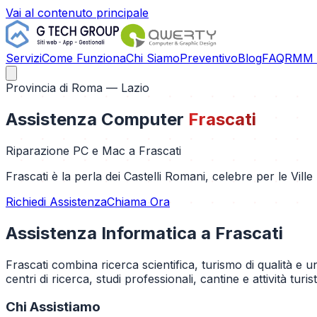
Vai al contenuto principale
Servizi
Come Funziona
Chi Siamo
Preventivo
Blog
FAQ
RMM C
Provincia di
Roma
— Lazio
Assistenza Computer
Frascati
Riparazione PC e Mac a
Frascati
Frascati è la perla dei Castelli Romani, celebre per le Vil
Richiedi Assistenza
Chiama Ora
Assistenza Informatica a
Frascati
Frascati combina ricerca scientifica, turismo di qualità e
centri di ricerca, studi professionali, cantine e attività t
Chi Assistiamo