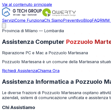
Vai al contenuto principale
Servizi
Come Funziona
Chi Siamo
Preventivo
Blog
FAQ
RMM C
Provincia di
Milano
— Lombardia
Assistenza Computer
Pozzuolo Mart
Riparazione PC e Mac a
Pozzuolo Martesana
Pozzuolo Martesana è un comune della Martesana situato lu
Richiedi Assistenza
Chiama Ora
Assistenza Informatica a
Pozzuolo M
Le diverse frazioni di Pozzuolo Martesana ospitano attivit
aziendali, sistemi di comunicazione unificata e assistenza 
Chi Assistiamo