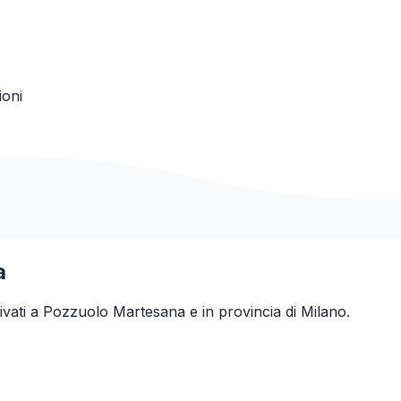
ioni
a
ivati a
Pozzuolo Martesana
e in provincia di
Milano
.