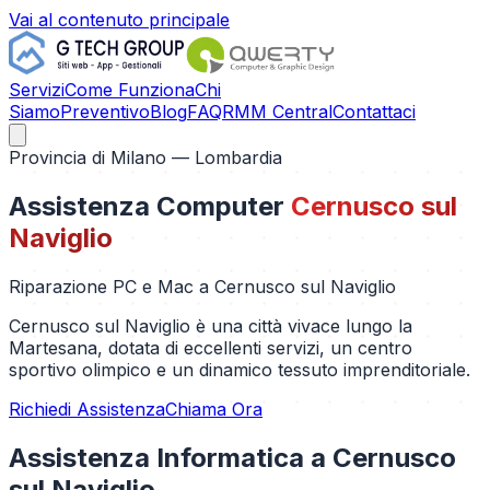
Vai al contenuto principale
Servizi
Come Funziona
Chi
Siamo
Preventivo
Blog
FAQ
RMM Central
Contattaci
Provincia di
Milano
— Lombardia
Assistenza Computer
Cernusco sul
Naviglio
Riparazione PC e Mac a
Cernusco sul Naviglio
Cernusco sul Naviglio è una città vivace lungo la
Martesana, dotata di eccellenti servizi, un centro
sportivo olimpico e un dinamico tessuto imprenditoriale.
Richiedi Assistenza
Chiama Ora
Assistenza Informatica a
Cernusco
sul Naviglio