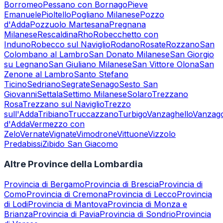
Borromeo
Pessano con Bornago
Pieve
Emanuele
Pioltello
Pogliano Milanese
Pozzo
d'Adda
Pozzuolo Martesana
Pregnana
Milanese
Rescaldina
Rho
Robecchetto con
Induno
Robecco sul Naviglio
Rodano
Rosate
Rozzano
San
Colombano al Lambro
San Donato Milanese
San Giorgio
su Legnano
San Giuliano Milanese
San Vittore Olona
San
Zenone al Lambro
Santo Stefano
Ticino
Sedriano
Segrate
Senago
Sesto San
Giovanni
Settala
Settimo Milanese
Solaro
Trezzano
Rosa
Trezzano sul Naviglio
Trezzo
sull'Adda
Tribiano
Truccazzano
Turbigo
Vanzaghello
Vanzag
d'Adda
Vermezzo con
Zelo
Vernate
Vignate
Vimodrone
Vittuone
Vizzolo
Predabissi
Zibido San Giacomo
Altre Province della Lombardia
Provincia di
Bergamo
Provincia di
Brescia
Provincia di
Como
Provincia di
Cremona
Provincia di
Lecco
Provincia
di
Lodi
Provincia di
Mantova
Provincia di
Monza e
Brianza
Provincia di
Pavia
Provincia di
Sondrio
Provincia