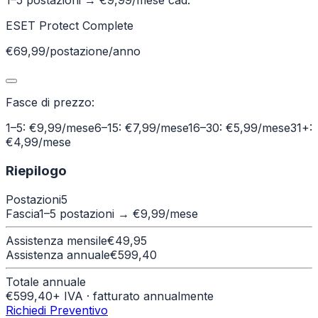
1–5 postazioni
→ €
9,99
/mese cad.
ESET Protect Complete
€69,99/postazione/anno
Fasce di prezzo:
1–5: €9,99/mese
6–15: €7,99/mese
16–30: €5,99/mese
31+:
€4,99/mese
Riepilogo
Postazioni
5
Fascia
1–5 postazioni
→ €
9,99
/mese
Assistenza mensile
€
49,95
Assistenza annuale
€
599,40
Totale annuale
€
599,40
+ IVA · fatturato annualmente
Richiedi Preventivo