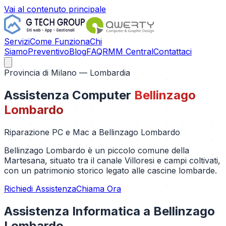
Vai al contenuto principale
Servizi
Come Funziona
Chi
Siamo
Preventivo
Blog
FAQ
RMM Central
Contattaci
Provincia di
Milano
— Lombardia
Assistenza Computer
Bellinzago
Lombardo
Riparazione PC e Mac a
Bellinzago Lombardo
Bellinzago Lombardo è un piccolo comune della
Martesana, situato tra il canale Villoresi e campi coltivati,
con un patrimonio storico legato alle cascine lombarde.
Richiedi Assistenza
Chiama Ora
Assistenza Informatica a
Bellinzago
Lombardo