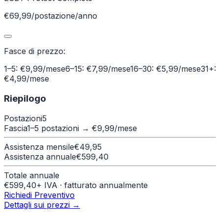
€69,99/postazione/anno
Fasce di prezzo:
1–5: €9,99/mese
6–15: €7,99/mese
16–30: €5,99/mese
31+:
€4,99/mese
Riepilogo
Postazioni
5
Fascia
1–5 postazioni
→ €
9,99
/mese
Assistenza mensile
€
49,95
Assistenza annuale
€
599,40
Totale annuale
€
599,40
+ IVA · fatturato annualmente
Richiedi Preventivo
Dettagli sui prezzi →