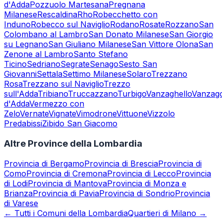
d'Adda
Pozzuolo Martesana
Pregnana
Milanese
Rescaldina
Rho
Robecchetto con
Induno
Robecco sul Naviglio
Rodano
Rosate
Rozzano
San
Colombano al Lambro
San Donato Milanese
San Giorgio
su Legnano
San Giuliano Milanese
San Vittore Olona
San
Zenone al Lambro
Santo Stefano
Ticino
Sedriano
Segrate
Senago
Sesto San
Giovanni
Settala
Settimo Milanese
Solaro
Trezzano
Rosa
Trezzano sul Naviglio
Trezzo
sull'Adda
Tribiano
Truccazzano
Turbigo
Vanzaghello
Vanzag
d'Adda
Vermezzo con
Zelo
Vernate
Vignate
Vimodrone
Vittuone
Vizzolo
Predabissi
Zibido San Giacomo
Altre Province della Lombardia
Provincia di
Bergamo
Provincia di
Brescia
Provincia di
Como
Provincia di
Cremona
Provincia di
Lecco
Provincia
di
Lodi
Provincia di
Mantova
Provincia di
Monza e
Brianza
Provincia di
Pavia
Provincia di
Sondrio
Provincia
di
Varese
← Tutti i Comuni della Lombardia
Quartieri di Milano →