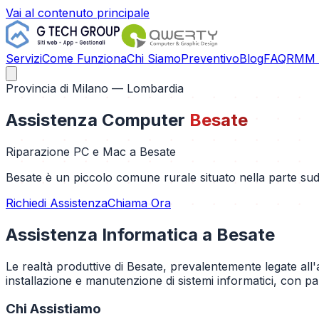
Vai al contenuto principale
Servizi
Come Funziona
Chi Siamo
Preventivo
Blog
FAQ
RMM C
Provincia di
Milano
— Lombardia
Assistenza Computer
Besate
Riparazione PC e Mac a
Besate
Besate è un piccolo comune rurale situato nella parte sud
Richiedi Assistenza
Chiama Ora
Assistenza Informatica a
Besate
Le realtà produttive di Besate, prevalentemente legate all'
installazione e manutenzione di sistemi informatici, con p
Chi Assistiamo