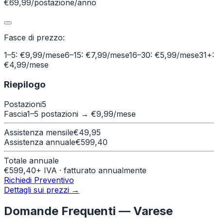
€69,99/postazione/anno
Fasce di prezzo:
1–5: €9,99/mese
6–15: €7,99/mese
16–30: €5,99/mese
31+:
€4,99/mese
Riepilogo
Postazioni
5
Fascia
1–5 postazioni
→ €
9,99
/mese
Assistenza mensile
€
49,95
Assistenza annuale
€
599,40
Totale annuale
€
599,40
+ IVA · fatturato annualmente
Richiedi Preventivo
Dettagli sui prezzi →
Domande Frequenti —
Varese