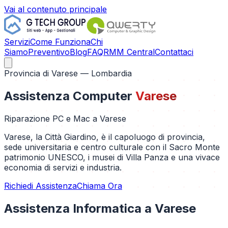
Vai al contenuto principale
Servizi
Come Funziona
Chi
Siamo
Preventivo
Blog
FAQ
RMM Central
Contattaci
Provincia di
Varese
— Lombardia
Assistenza Computer
Varese
Riparazione PC e Mac a
Varese
Varese, la Città Giardino, è il capoluogo di provincia,
sede universitaria e centro culturale con il Sacro Monte
patrimonio UNESCO, i musei di Villa Panza e una vivace
economia di servizi e industria.
Richiedi Assistenza
Chiama Ora
Assistenza Informatica a
Varese