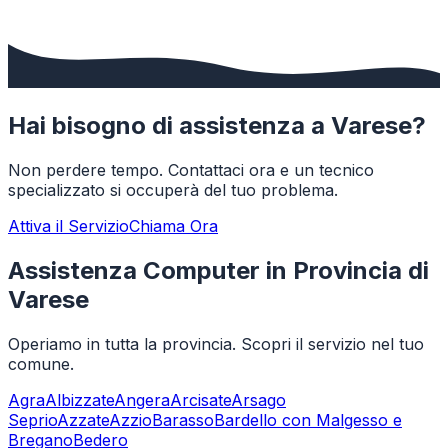
Hai bisogno di assistenza a
Varese
?
Non perdere tempo. Contattaci ora e un tecnico
specializzato si occuperà del tuo problema.
Attiva il Servizio
Chiama Ora
Assistenza Computer in Provincia di
Varese
Operiamo in tutta la provincia. Scopri il servizio nel tuo
comune.
Agra
Albizzate
Angera
Arcisate
Arsago
Seprio
Azzate
Azzio
Barasso
Bardello con Malgesso e
Bregano
Bedero