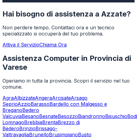
Hai bisogno di assistenza a
Azzate
?
Non perdere tempo. Contattaci ora e un tecnico
specializzato si occuperà del tuo problema.
Attiva il Servizio
Chiama Ora
Assistenza Computer in Provincia di
Varese
Operiamo in tutta la provincia. Scopri il servizio nel tuo
comune.
Agra
Albizzate
Angera
Arcisate
Arsago
Seprio
Azzio
Barasso
Bardello con Malgesso e
Bregano
Bedero
Valcuvia
Besano
Besnate
Besozzo
Biandronno
Bisuschio
Bod
Lomnago
Brebbia
Brenta
Brezzo di
Bedero
Brinzio
Brissago-
Valtravaglia
Brunello
Brusimpiano
Busto