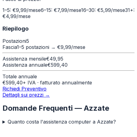
1–5: €9,99/mese
6–15: €7,99/mese
16–30: €5,99/mese
31+:
€4,99/mese
Riepilogo
Postazioni
5
Fascia
1–5 postazioni
→ €
9,99
/mese
Assistenza mensile
€
49,95
Assistenza annuale
€
599,40
Totale annuale
€
599,40
+ IVA · fatturato annualmente
Richiedi Preventivo
Dettagli sui prezzi →
Domande Frequenti —
Azzate
Quanto costa l'assistenza computer a Azzate?