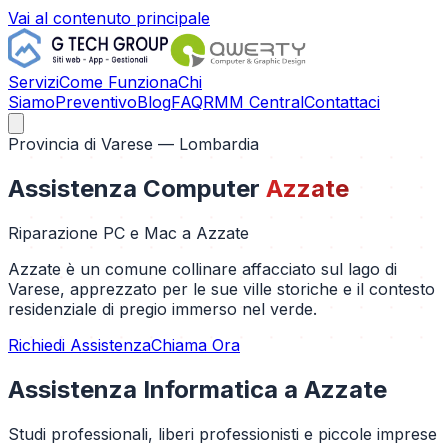
Vai al contenuto principale
Servizi
Come Funziona
Chi
Siamo
Preventivo
Blog
FAQ
RMM Central
Contattaci
Provincia di
Varese
— Lombardia
Assistenza Computer
Azzate
Riparazione PC e Mac a
Azzate
Azzate è un comune collinare affacciato sul lago di
Varese, apprezzato per le sue ville storiche e il contesto
residenziale di pregio immerso nel verde.
Richiedi Assistenza
Chiama Ora
Assistenza Informatica a
Azzate
Studi professionali, liberi professionisti e piccole imprese