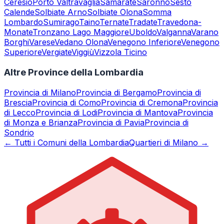
Ceresio
Porto Valtravaglia
Samarate
Saronno
Sesto
Calende
Solbiate Arno
Solbiate Olona
Somma
Lombardo
Sumirago
Taino
Ternate
Tradate
Travedona-
Monate
Tronzano Lago Maggiore
Uboldo
Valganna
Varano
Borghi
Varese
Vedano Olona
Venegono Inferiore
Venegono
Superiore
Vergiate
Viggiù
Vizzola Ticino
Altre Province della Lombardia
Provincia di
Milano
Provincia di
Bergamo
Provincia di
Brescia
Provincia di
Como
Provincia di
Cremona
Provincia
di
Lecco
Provincia di
Lodi
Provincia di
Mantova
Provincia
di
Monza e Brianza
Provincia di
Pavia
Provincia di
Sondrio
← Tutti i Comuni della Lombardia
Quartieri di Milano →