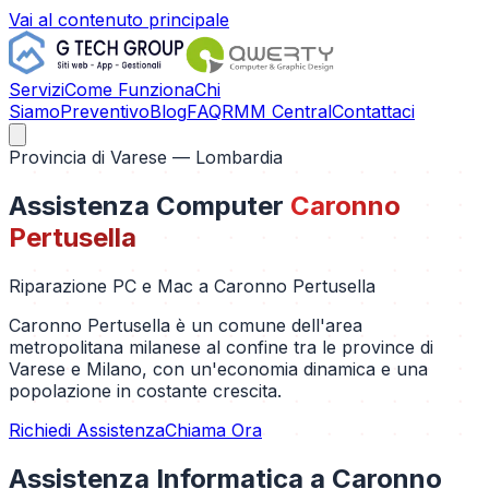
Vai al contenuto principale
Servizi
Come Funziona
Chi
Siamo
Preventivo
Blog
FAQ
RMM Central
Contattaci
Provincia di
Varese
— Lombardia
Assistenza Computer
Caronno
Pertusella
Riparazione PC e Mac a
Caronno Pertusella
Caronno Pertusella è un comune dell'area
metropolitana milanese al confine tra le province di
Varese e Milano, con un'economia dinamica e una
popolazione in costante crescita.
Richiedi Assistenza
Chiama Ora
Assistenza Informatica a
Caronno