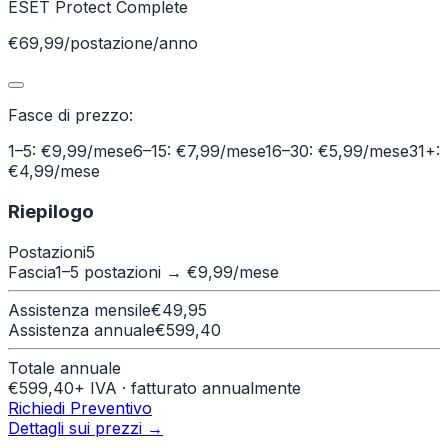
ESET Protect Complete
€69,99/postazione/anno
Fasce di prezzo:
1–5: €9,99/mese
6–15: €7,99/mese
16–30: €5,99/mese
31+:
€4,99/mese
Riepilogo
Postazioni
5
Fascia
1–5 postazioni
→ €
9,99
/mese
Assistenza mensile
€
49,95
Assistenza annuale
€
599,40
Totale annuale
€
599,40
+ IVA · fatturato annualmente
Richiedi Preventivo
Dettagli sui prezzi →