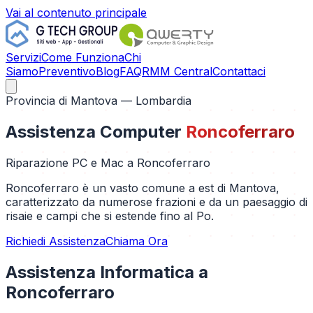
Vai al contenuto principale
Servizi
Come Funziona
Chi
Siamo
Preventivo
Blog
FAQ
RMM Central
Contattaci
Provincia di
Mantova
— Lombardia
Assistenza Computer
Roncoferraro
Riparazione PC e Mac a
Roncoferraro
Roncoferraro è un vasto comune a est di Mantova,
caratterizzato da numerose frazioni e da un paesaggio di
risaie e campi che si estende fino al Po.
Richiedi Assistenza
Chiama Ora
Assistenza Informatica a
Roncoferraro