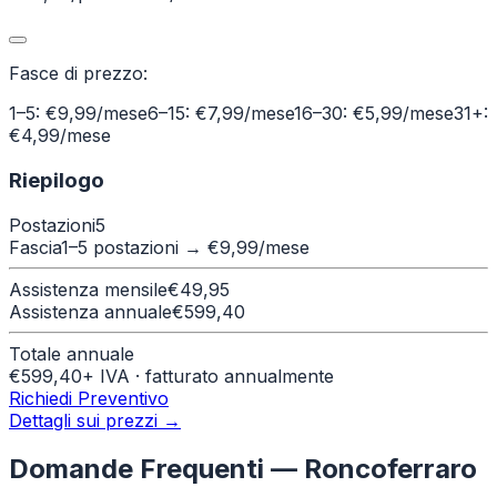
Fasce di prezzo:
1–5: €9,99/mese
6–15: €7,99/mese
16–30: €5,99/mese
31+:
€4,99/mese
Riepilogo
Postazioni
5
Fascia
1–5 postazioni
→ €
9,99
/mese
Assistenza mensile
€
49,95
Assistenza annuale
€
599,40
Totale annuale
€
599,40
+ IVA · fatturato annualmente
Richiedi Preventivo
Dettagli sui prezzi →
Domande Frequenti —
Roncoferraro