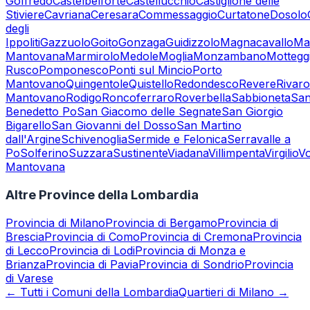
Goffredo
Castelbelforte
Castellucchio
Castiglione delle
Stiviere
Cavriana
Ceresara
Commessaggio
Curtatone
Dosolo
degli
Ippoliti
Gazzuolo
Goito
Gonzaga
Guidizzolo
Magnacavallo
Ma
Mantovana
Marmirolo
Medole
Moglia
Monzambano
Mottegg
Rusco
Pomponesco
Ponti sul Mincio
Porto
Mantovano
Quingentole
Quistello
Redondesco
Revere
Rivaro
Mantovano
Rodigo
Roncoferraro
Roverbella
Sabbioneta
Sa
Benedetto Po
San Giacomo delle Segnate
San Giorgio
Bigarello
San Giovanni del Dosso
San Martino
dall'Argine
Schivenoglia
Sermide e Felonica
Serravalle a
Po
Solferino
Suzzara
Sustinente
Viadana
Villimpenta
Virgilio
Vo
Mantovana
Altre Province della Lombardia
Provincia di
Milano
Provincia di
Bergamo
Provincia di
Brescia
Provincia di
Como
Provincia di
Cremona
Provincia
di
Lecco
Provincia di
Lodi
Provincia di
Monza e
Brianza
Provincia di
Pavia
Provincia di
Sondrio
Provincia
di
Varese
← Tutti i Comuni della Lombardia
Quartieri di Milano →