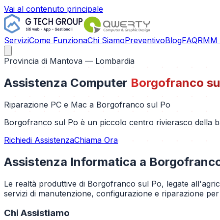
Vai al contenuto principale
Servizi
Come Funziona
Chi Siamo
Preventivo
Blog
FAQ
RMM C
Provincia di
Mantova
— Lombardia
Assistenza Computer
Borgofranco su
Riparazione PC e Mac a
Borgofranco sul Po
Borgofranco sul Po è un piccolo centro rivierasco della b
Richiedi Assistenza
Chiama Ora
Assistenza Informatica a
Borgofranco
Le realtà produttive di Borgofranco sul Po, legate all'agri
servizi di manutenzione, configurazione e riparazione per o
Chi Assistiamo