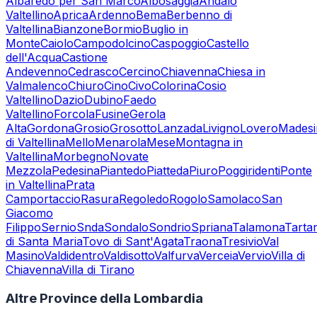
Albaredo per San Marco
Albosaggia
Andalo
Valtellino
Aprica
Ardenno
Bema
Berbenno di
Valtellina
Bianzone
Bormio
Buglio in
Monte
Caiolo
Campodolcino
Caspoggio
Castello
dell'Acqua
Castione
Andevenno
Cedrasco
Cercino
Chiavenna
Chiesa in
Valmalenco
Chiuro
Cino
Civo
Colorina
Cosio
Valtellino
Dazio
Dubino
Faedo
Valtellino
Forcola
Fusine
Gerola
Alta
Gordona
Grosio
Grosotto
Lanzada
Livigno
Lovero
Mades
di Valtellina
Mello
Menarola
Mese
Montagna in
Valtellina
Morbegno
Novate
Mezzola
Pedesina
Piantedo
Piatteda
Piuro
Poggiridenti
Ponte
in Valtellina
Prata
Camportaccio
Rasura
Regoledo
Rogolo
Samolaco
San
Giacomo
Filippo
Sernio
Snda
Sondalo
Sondrio
Spriana
Talamona
Tarta
di Santa Maria
Tovo di Sant'Agata
Traona
Tresivio
Val
Masino
Valdidentro
Valdisotto
Valfurva
Verceia
Vervio
Villa di
Chiavenna
Villa di Tirano
Altre Province della Lombardia