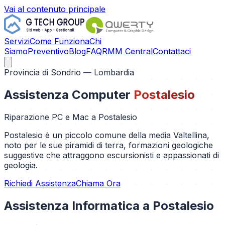
Vai al contenuto principale
Servizi
Come Funziona
Chi
Siamo
Preventivo
Blog
FAQ
RMM Central
Contattaci
Provincia di
Sondrio
— Lombardia
Assistenza Computer
Postalesio
Riparazione PC e Mac a
Postalesio
Postalesio è un piccolo comune della media Valtellina,
noto per le sue piramidi di terra, formazioni geologiche
suggestive che attraggono escursionisti e appassionati di
geologia.
Richiedi Assistenza
Chiama Ora
Assistenza Informatica a
Postalesio