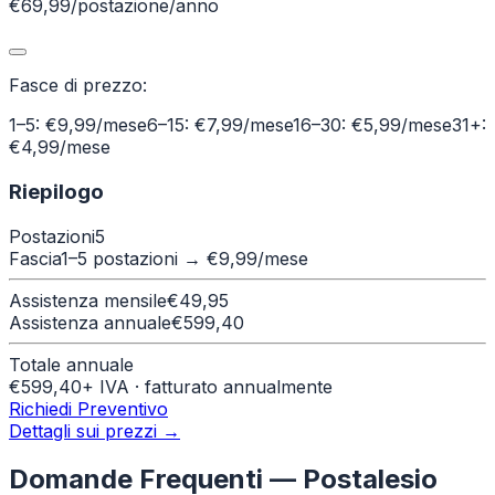
€69,99/postazione/anno
Fasce di prezzo:
1–5: €9,99/mese
6–15: €7,99/mese
16–30: €5,99/mese
31+:
€4,99/mese
Riepilogo
Postazioni
5
Fascia
1–5 postazioni
→ €
9,99
/mese
Assistenza mensile
€
49,95
Assistenza annuale
€
599,40
Totale annuale
€
599,40
+ IVA · fatturato annualmente
Richiedi Preventivo
Dettagli sui prezzi →
Domande Frequenti —
Postalesio