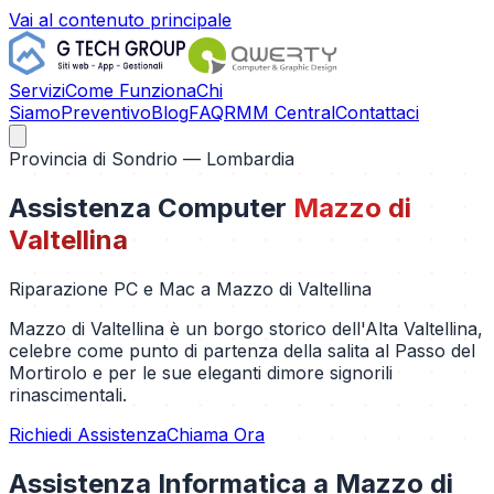
Vai al contenuto principale
Servizi
Come Funziona
Chi
Siamo
Preventivo
Blog
FAQ
RMM Central
Contattaci
Provincia di
Sondrio
— Lombardia
Assistenza Computer
Mazzo di
Valtellina
Riparazione PC e Mac a
Mazzo di Valtellina
Mazzo di Valtellina è un borgo storico dell'Alta Valtellina,
celebre come punto di partenza della salita al Passo del
Mortirolo e per le sue eleganti dimore signorili
rinascimentali.
Richiedi Assistenza
Chiama Ora
Assistenza Informatica a
Mazzo di