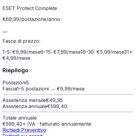
ESET Protect Complete
€69,99/postazione/anno
Fasce di prezzo:
1–5: €9,99/mese
6–15: €7,99/mese
16–30: €5,99/mese
31+:
€4,99/mese
Riepilogo
Postazioni
5
Fascia
1–5 postazioni
→ €
9,99
/mese
Assistenza mensile
€
49,95
Assistenza annuale
€
599,40
Totale annuale
€
599,40
+ IVA · fatturato annualmente
Richiedi Preventivo
Dettagli sui prezzi →