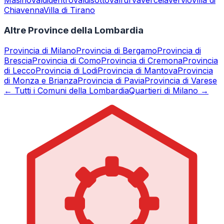
Masino
Valdidentro
Valdisotto
Valfurva
Verceia
Vervio
Villa di
Chiavenna
Villa di Tirano
Altre Province della Lombardia
Provincia di
Milano
Provincia di
Bergamo
Provincia di
Brescia
Provincia di
Como
Provincia di
Cremona
Provincia
di
Lecco
Provincia di
Lodi
Provincia di
Mantova
Provincia
di
Monza e Brianza
Provincia di
Pavia
Provincia di
Varese
← Tutti i Comuni della Lombardia
Quartieri di Milano →