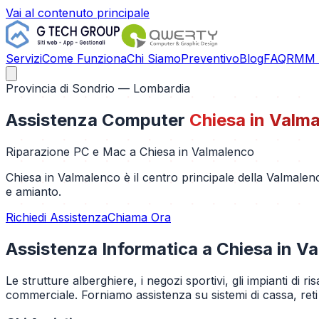
Vai al contenuto principale
Servizi
Come Funziona
Chi Siamo
Preventivo
Blog
FAQ
RMM C
Provincia di
Sondrio
— Lombardia
Assistenza Computer
Chiesa in Valm
Riparazione PC e Mac a
Chiesa in Valmalenco
Chiesa in Valmalenco è il centro principale della Valmalenco
e amianto.
Richiedi Assistenza
Chiama Ora
Assistenza Informatica a
Chiesa in V
Le strutture alberghiere, i negozi sportivi, gli impianti di r
commerciale. Forniamo assistenza su sistemi di cassa, reti 