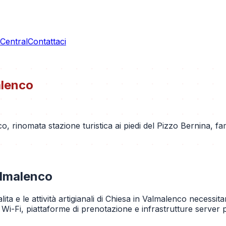
entral
Contattaci
alenco
, rinomata stazione turistica ai piedi del Pizzo Bernina, famo
almalenco
isalita e le attività artigianali di Chiesa in Valmalenco necess
Wi-Fi, piattaforme di prenotazione e infrastrutture server p