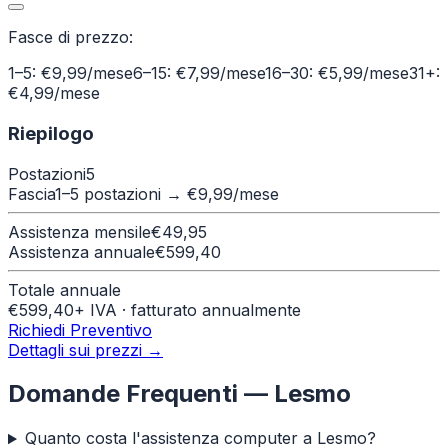
Fasce di prezzo:
1–5: €9,99/mese
6–15: €7,99/mese
16–30: €5,99/mese
31+:
€4,99/mese
Riepilogo
Postazioni
5
Fascia
1–5 postazioni
→ €
9,99
/mese
Assistenza mensile
€
49,95
Assistenza annuale
€
599,40
Totale annuale
€
599,40
+ IVA · fatturato annualmente
Richiedi Preventivo
Dettagli sui prezzi →
Domande Frequenti —
Lesmo
Quanto costa l'assistenza computer a Lesmo?