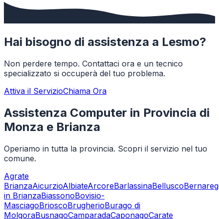
Hai bisogno di assistenza a
Lesmo
?
Non perdere tempo. Contattaci ora e un tecnico
specializzato si occuperà del tuo problema.
Attiva il Servizio
Chiama Ora
Assistenza Computer in Provincia di
Monza e Brianza
Operiamo in tutta la provincia. Scopri il servizio nel tuo
comune.
Agrate
Brianza
Aicurzio
Albiate
Arcore
Barlassina
Bellusco
Bernareg
in Brianza
Biassono
Bovisio-
Masciago
Briosco
Brugherio
Burago di
Molgora
Busnago
Camparada
Caponago
Carate