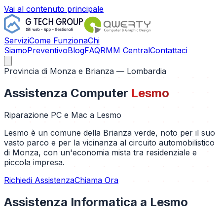
Vai al contenuto principale
Servizi
Come Funziona
Chi
Siamo
Preventivo
Blog
FAQ
RMM Central
Contattaci
Provincia di
Monza e Brianza
— Lombardia
Assistenza Computer
Lesmo
Riparazione PC e Mac a
Lesmo
Lesmo è un comune della Brianza verde, noto per il suo
vasto parco e per la vicinanza al circuito automobilistico
di Monza, con un'economia mista tra residenziale e
piccola impresa.
Richiedi Assistenza
Chiama Ora
Assistenza Informatica a
Lesmo