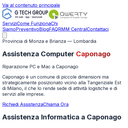
Vai al contenuto principale
Servizi
Come Funziona
Chi
Siamo
Preventivo
Blog
FAQ
RMM Central
Contattaci
Provincia di
Monza e Brianza
— Lombardia
Assistenza Computer
Caponago
Riparazione PC e Mac a
Caponago
Caponago è un comune di piccole dimensioni ma
strategicamente posizionato vicino alla Tangenziale Est
di Milano, il che lo rende sede di attività logistiche e di
servizi alle imprese.
Richiedi Assistenza
Chiama Ora
Assistenza Informatica a
Caponago