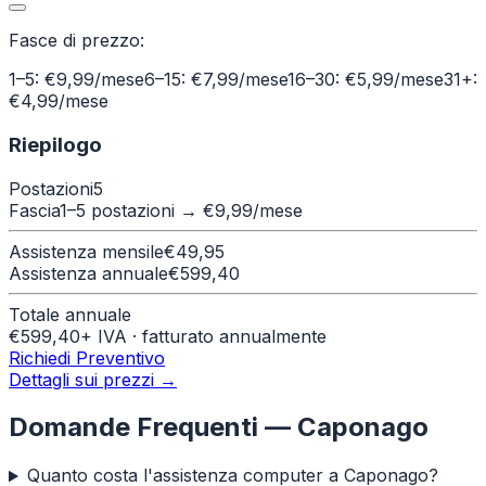
Fasce di prezzo:
1–5: €9,99/mese
6–15: €7,99/mese
16–30: €5,99/mese
31+:
€4,99/mese
Riepilogo
Postazioni
5
Fascia
1–5 postazioni
→ €
9,99
/mese
Assistenza mensile
€
49,95
Assistenza annuale
€
599,40
Totale annuale
€
599,40
+ IVA · fatturato annualmente
Richiedi Preventivo
Dettagli sui prezzi →
Domande Frequenti —
Caponago
Quanto costa l'assistenza computer a Caponago?