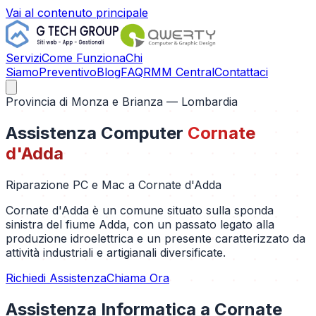
Vai al contenuto principale
Servizi
Come Funziona
Chi
Siamo
Preventivo
Blog
FAQ
RMM Central
Contattaci
Provincia di
Monza e Brianza
— Lombardia
Assistenza Computer
Cornate
d'Adda
Riparazione PC e Mac a
Cornate d'Adda
Cornate d'Adda è un comune situato sulla sponda
sinistra del fiume Adda, con un passato legato alla
produzione idroelettrica e un presente caratterizzato da
attività industriali e artigianali diversificate.
Richiedi Assistenza
Chiama Ora
Assistenza Informatica a
Cornate