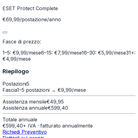
ESET Protect Complete
€69,99/postazione/anno
Fasce di prezzo:
1–5: €9,99/mese
6–15: €7,99/mese
16–30: €5,99/mese
31+:
€4,99/mese
Riepilogo
Postazioni
5
Fascia
1–5 postazioni
→ €
9,99
/mese
Assistenza mensile
€
49,95
Assistenza annuale
€
599,40
Totale annuale
€
599,40
+ IVA · fatturato annualmente
Richiedi Preventivo
Dettagli sui prezzi →