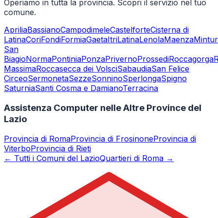
Operiamo in tutta la provincia. Scopri il servizio nel tuo
comune.
Aprilia
Bassiano
Campodimele
Castelforte
Cisterna di
Latina
Cori
Fondi
Formia
Gaeta
Itri
Latina
Lenola
Maenza
Mintu
San
Biagio
Norma
Pontinia
Ponza
Priverno
Prossedi
Roccagorga
Massima
Roccasecca dei Volsci
Sabaudia
San Felice
Circeo
Sermoneta
Sezze
Sonnino
Sperlonga
Spigno
Saturnia
Santi Cosma e Damiano
Terracina
Assistenza Computer nelle Altre Province del
Lazio
Provincia di
Roma
Provincia di
Frosinone
Provincia di
Viterbo
Provincia di
Rieti
← Tutti i Comuni del Lazio
Quartieri di Roma →