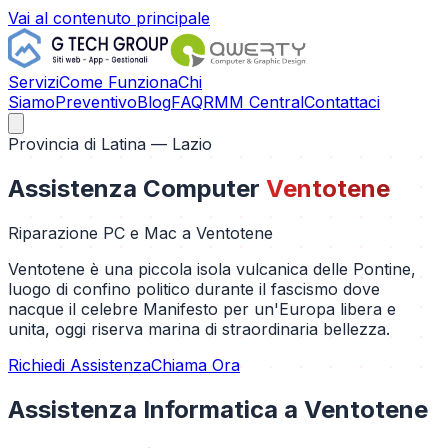
Vai al contenuto principale
Servizi
Come Funziona
Chi
Siamo
Preventivo
Blog
FAQ
RMM Central
Contattaci
Provincia di
Latina
— Lazio
Assistenza Computer
Ventotene
Riparazione PC e Mac a
Ventotene
Ventotene è una piccola isola vulcanica delle Pontine,
luogo di confino politico durante il fascismo dove
nacque il celebre Manifesto per un'Europa libera e
unita, oggi riserva marina di straordinaria bellezza.
Richiedi Assistenza
Chiama Ora
Assistenza Informatica a
Ventotene