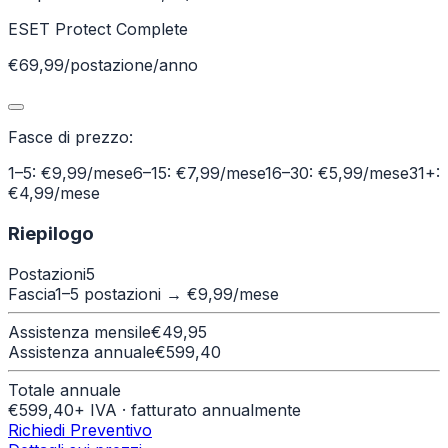
ESET Protect Complete
€69,99/postazione/anno
Fasce di prezzo:
1–5: €9,99/mese
6–15: €7,99/mese
16–30: €5,99/mese
31+:
€4,99/mese
Riepilogo
Postazioni
5
Fascia
1–5 postazioni
→ €
9,99
/mese
Assistenza mensile
€
49,95
Assistenza annuale
€
599,40
Totale annuale
€
599,40
+ IVA · fatturato annualmente
Richiedi Preventivo