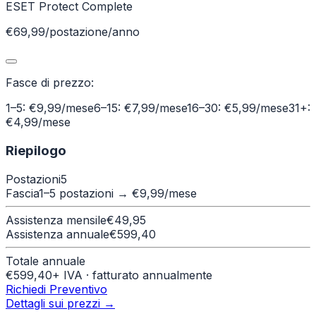
ESET Protect Complete
€69,99/postazione/anno
Fasce di prezzo:
1–5: €9,99/mese
6–15: €7,99/mese
16–30: €5,99/mese
31+:
€4,99/mese
Riepilogo
Postazioni
5
Fascia
1–5 postazioni
→ €
9,99
/mese
Assistenza mensile
€
49,95
Assistenza annuale
€
599,40
Totale annuale
€
599,40
+ IVA · fatturato annualmente
Richiedi Preventivo
Dettagli sui prezzi →