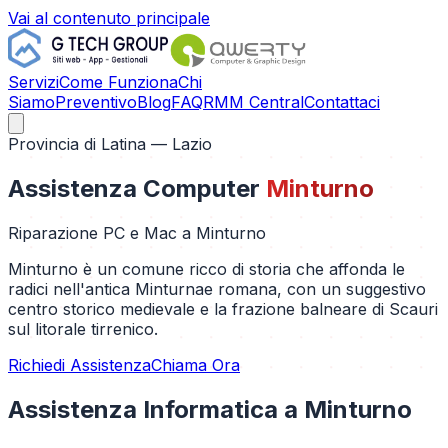
Vai al contenuto principale
Servizi
Come Funziona
Chi
Siamo
Preventivo
Blog
FAQ
RMM Central
Contattaci
Provincia di
Latina
— Lazio
Assistenza Computer
Minturno
Riparazione PC e Mac a
Minturno
Minturno è un comune ricco di storia che affonda le
radici nell'antica Minturnae romana, con un suggestivo
centro storico medievale e la frazione balneare di Scauri
sul litorale tirrenico.
Richiedi Assistenza
Chiama Ora
Assistenza Informatica a
Minturno