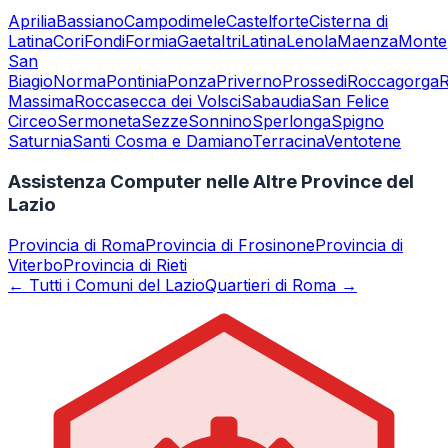
Aprilia
Bassiano
Campodimele
Castelforte
Cisterna di
Latina
Cori
Fondi
Formia
Gaeta
Itri
Latina
Lenola
Maenza
Monte
San
Biagio
Norma
Pontinia
Ponza
Priverno
Prossedi
Roccagorga
Massima
Roccasecca dei Volsci
Sabaudia
San Felice
Circeo
Sermoneta
Sezze
Sonnino
Sperlonga
Spigno
Saturnia
Santi Cosma e Damiano
Terracina
Ventotene
Assistenza Computer nelle Altre Province del
Lazio
Provincia di
Roma
Provincia di
Frosinone
Provincia di
Viterbo
Provincia di
Rieti
← Tutti i Comuni del Lazio
Quartieri di Roma →