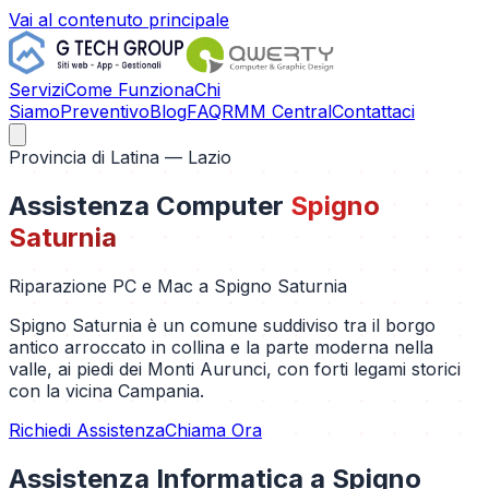
Vai al contenuto principale
Servizi
Come Funziona
Chi
Siamo
Preventivo
Blog
FAQ
RMM Central
Contattaci
Provincia di
Latina
— Lazio
Assistenza Computer
Spigno
Saturnia
Riparazione PC e Mac a
Spigno Saturnia
Spigno Saturnia è un comune suddiviso tra il borgo
antico arroccato in collina e la parte moderna nella
valle, ai piedi dei Monti Aurunci, con forti legami storici
con la vicina Campania.
Richiedi Assistenza
Chiama Ora
Assistenza Informatica a
Spigno