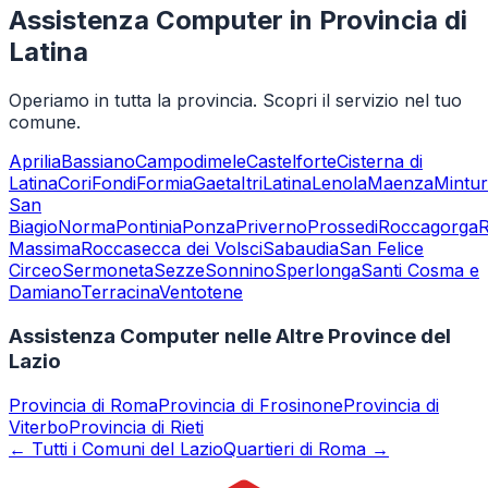
Assistenza Computer in Provincia di
Latina
Operiamo in tutta la provincia. Scopri il servizio nel tuo
comune.
Aprilia
Bassiano
Campodimele
Castelforte
Cisterna di
Latina
Cori
Fondi
Formia
Gaeta
Itri
Latina
Lenola
Maenza
Mintu
San
Biagio
Norma
Pontinia
Ponza
Priverno
Prossedi
Roccagorga
Massima
Roccasecca dei Volsci
Sabaudia
San Felice
Circeo
Sermoneta
Sezze
Sonnino
Sperlonga
Santi Cosma e
Damiano
Terracina
Ventotene
Assistenza Computer nelle Altre Province del
Lazio
Provincia di
Roma
Provincia di
Frosinone
Provincia di
Viterbo
Provincia di
Rieti
← Tutti i Comuni del Lazio
Quartieri di Roma →