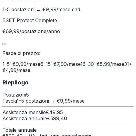
1–5 postazioni
→ €
9,99
/mese cad.
ESET Protect Complete
€69,99/postazione/anno
Fasce di prezzo:
1–5: €9,99/mese
6–15: €7,99/mese
16–30: €5,99/mese
31+:
€4,99/mese
Riepilogo
Postazioni
5
Fascia
1–5 postazioni
→ €
9,99
/mese
Assistenza mensile
€
49,95
Assistenza annuale
€
599,40
Totale annuale
€
599,40
+ IVA · fatturato annualmente