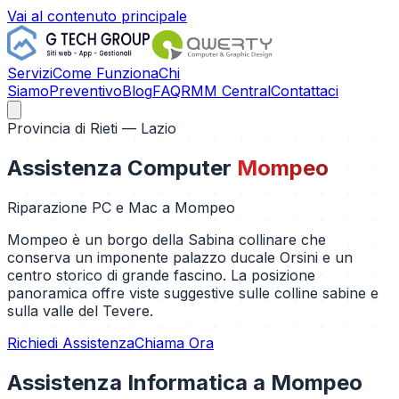
Vai al contenuto principale
Servizi
Come Funziona
Chi
Siamo
Preventivo
Blog
FAQ
RMM Central
Contattaci
Provincia di
Rieti
— Lazio
Assistenza Computer
Mompeo
Riparazione PC e Mac a
Mompeo
Mompeo è un borgo della Sabina collinare che
conserva un imponente palazzo ducale Orsini e un
centro storico di grande fascino. La posizione
panoramica offre viste suggestive sulle colline sabine e
sulla valle del Tevere.
Richiedi Assistenza
Chiama Ora
Assistenza Informatica a
Mompeo