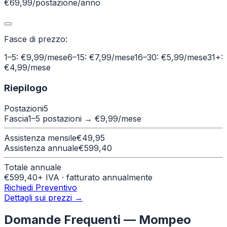
€69,99/postazione/anno
Fasce di prezzo:
1–5: €9,99/mese
6–15: €7,99/mese
16–30: €5,99/mese
31+:
€4,99/mese
Riepilogo
Postazioni
5
Fascia
1–5 postazioni
→ €
9,99
/mese
Assistenza mensile
€
49,95
Assistenza annuale
€
599,40
Totale annuale
€
599,40
+ IVA · fatturato annualmente
Richiedi Preventivo
Dettagli sui prezzi →
Domande Frequenti —
Mompeo