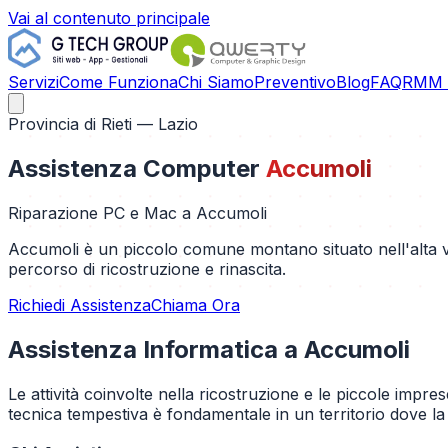
Vai al contenuto principale
Servizi
Come Funziona
Chi Siamo
Preventivo
Blog
FAQ
RMM C
Provincia di
Rieti
— Lazio
Assistenza Computer
Accumoli
Riparazione PC e Mac a
Accumoli
Accumoli è un piccolo comune montano situato nell'alta va
percorso di ricostruzione e rinascita.
Richiedi Assistenza
Chiama Ora
Assistenza Informatica a
Accumoli
Le attività coinvolte nella ricostruzione e le piccole impre
tecnica tempestiva è fondamentale in un territorio dove la c