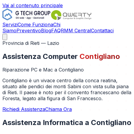
Vai al contenuto principale
Servizi
Come Funziona
Chi
Siamo
Preventivo
Blog
FAQ
RMM Central
Contattaci
Provincia di
Rieti
— Lazio
Assistenza Computer
Contigliano
Riparazione PC e Mac a
Contigliano
Contigliano è un vivace centro della conca reatina,
situato alle pendici dei monti Sabini con vista sulla piana
di Rieti. Il paese è noto per il convento francescano della
Foresta, legato alla figura di San Francesco.
Richiedi Assistenza
Chiama Ora
Assistenza Informatica a
Contigliano