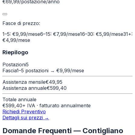
€69,99/postazione/anno
Fasce di prezzo:
1–5: €9,99/mese
6–15: €7,99/mese
16–30: €5,99/mese
31+:
€4,99/mese
Riepilogo
Postazioni
5
Fascia
1–5 postazioni
→ €
9,99
/mese
Assistenza mensile
€
49,95
Assistenza annuale
€
599,40
Totale annuale
€
599,40
+ IVA · fatturato annualmente
Richiedi Preventivo
Dettagli sui prezzi →
Domande Frequenti —
Contigliano